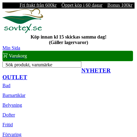
Fri frakt från 600kr
Öppet köp i 60 dagar
Bonus 100kr
Köp innan kl 15 skickas samma dag!
(Gäller lagervaror)
Min Sida
Varukorg
Sök produkt, varumärke
NYHETER
OUTLET
Bad
Barnartiklar
Belysning
Dofter
Fritid
Förvaring