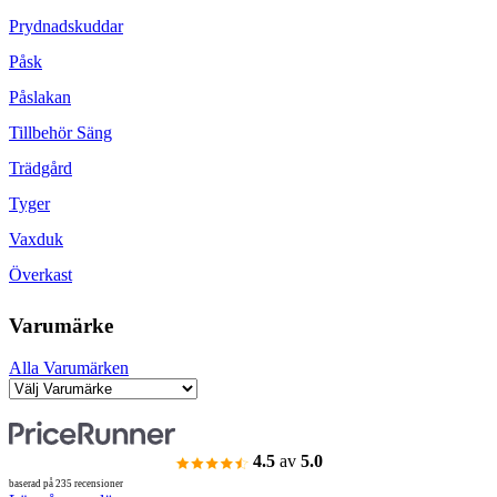
Prydnadskuddar
Påsk
Påslakan
Tillbehör Säng
Trädgård
Tyger
Vaxduk
Överkast
Varumärke
Alla Varumärken
4.5
av
5.0
baserad på 235 recensioner