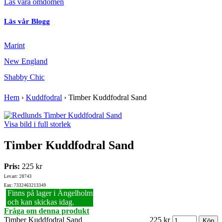
Läs våra omdömen
Läs vår Blogg
Marint
New England
Shabby Chic
Hem
›
Kuddfodral
›
Timber Kuddfodral Sand
Visa bild i full storlek
Timber Kuddfodral Sand
Pris:
225 kr
Lev.art: 28743
Ean: 7332463213349
Finns på lager i Ängelholm
och kan skickas idag.
Fråga om denna produkt
Timber Kuddfodral Sand
225 kr