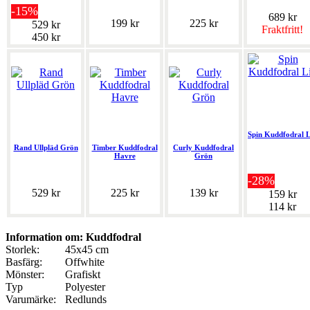
-15%
689 kr
199 kr
225 kr
529 kr
Fraktfritt!
450 kr
Spin Kuddfodral L
Rand Ullpläd Grön
Timber Kuddfodral
Curly Kuddfodral
Havre
Grön
-28%
529 kr
225 kr
139 kr
159 kr
114 kr
Information om: Kuddfodral
Storlek:
45x45 cm
Basfärg:
Offwhite
Mönster:
Grafiskt
Typ
Polyester
Varumärke:
Redlunds