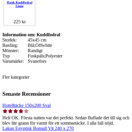
Hank Kuddfodral
Linne
225 kr
Information om: Kuddfodral
Storlek:
45x45 cm
Basfärg:
Blå;Offwhite
Mönster:
Randigt
Typ
Fuskpäls;Polyester
Varumärke:
Svanefors
Fler kategorier
Senaste Recensioner
Hotelltäcke 150x200 Sval
Helt OK. Första natten var det perfekt. Sedan fluffade det till sig och
blev lite grann för varmt för ett sommartäcke. I alla fall nöjd.
Lakan Egyptisk Bomull Vit 240 x 270