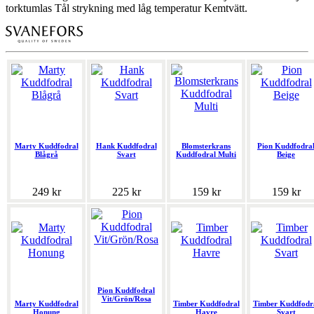
torktumlas Tål strykning med låg temperatur Kemtvätt.
Marty Kuddfodral
Hank Kuddfodral
Blomsterkrans
Pion Kuddfodra
Blågrå
Svart
Kuddfodral Multi
Beige
249 kr
225 kr
159 kr
159 kr
Pion Kuddfodral
Vit/Grön/Rosa
Marty Kuddfodral
Timber Kuddfodral
Timber Kuddfodr
Honung
Havre
Svart