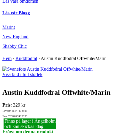
Läs våra omdömen
Läs vår Blogg
Marint
New England
Shabby Chic
Hem
›
Kuddfodral
›
Austin Kuddfodral Offwhite/Marin
Visa bild i full storlek
Austin Kuddfodral Offwhite/Marin
Pris:
329 kr
Lev.art: 1614-47-088
Ean: 7332623423731
Finns på lager i Ängelholm
och kan skickas idag.
Fråga om denna produkt