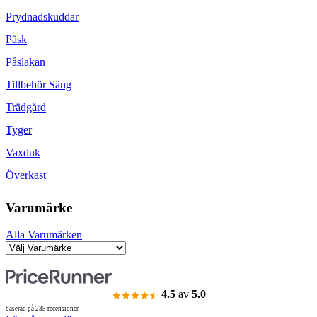
Prydnadskuddar
Påsk
Påslakan
Tillbehör Säng
Trädgård
Tyger
Vaxduk
Överkast
Varumärke
Alla Varumärken
4.5
av
5.0
baserad på 235 recensioner