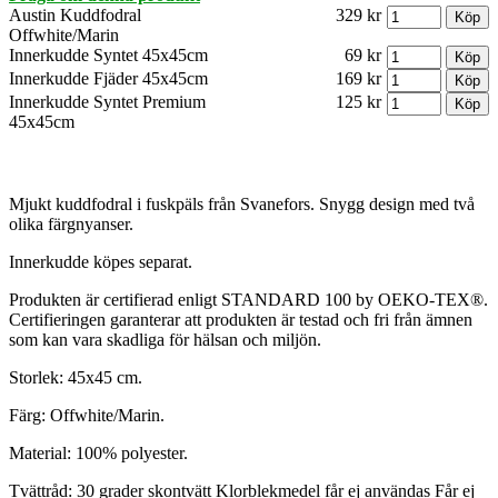
Austin Kuddfodral
329 kr
Offwhite/Marin
Innerkudde Syntet 45x45cm
69 kr
Innerkudde Fjäder 45x45cm
169 kr
Innerkudde Syntet Premium
125 kr
45x45cm
Mjukt kuddfodral i fuskpäls från Svanefors. Snygg design med två
olika färgnyanser.
Innerkudde köpes separat.
Produkten är certifierad enligt STANDARD 100 by OEKO-TEX®.
Certifieringen garanterar att produkten är testad och fri från ämnen
som kan vara skadliga för hälsan och miljön.
Storlek: 45x45 cm.
Färg: Offwhite/Marin.
Material: 100% polyester.
Tvättråd: 30 grader skontvätt Klorblekmedel får ej användas Får ej