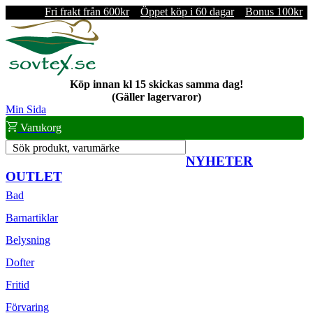
Fri frakt från 600kr
Öppet köp i 60 dagar
Bonus 100kr
Köp innan kl 15 skickas samma dag!
(Gäller lagervaror)
Min Sida
Varukorg
Sök produkt, varumärke
NYHETER
OUTLET
Bad
Barnartiklar
Belysning
Dofter
Fritid
Förvaring