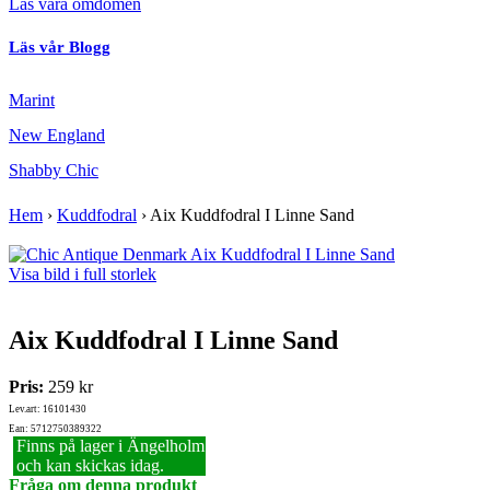
Läs våra omdömen
Läs vår Blogg
Marint
New England
Shabby Chic
Hem
›
Kuddfodral
›
Aix Kuddfodral I Linne Sand
Visa bild i full storlek
Aix Kuddfodral I Linne Sand
Pris:
259 kr
Lev.art: 16101430
Ean: 5712750389322
Finns på lager i Ängelholm
och kan skickas idag.
Fråga om denna produkt