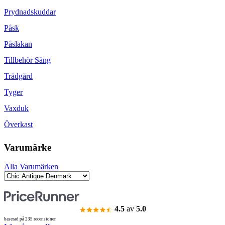
Prydnadskuddar
Påsk
Påslakan
Tillbehör Säng
Trädgård
Tyger
Vaxduk
Överkast
Varumärke
Alla Varumärken
4.5
av
5.0
baserad på 235 recensioner