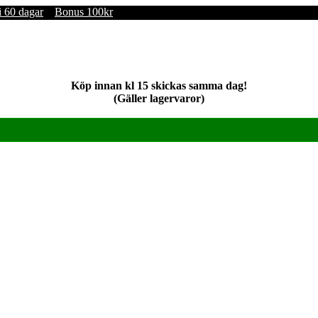
i 60 dagar
Bonus 100kr
Köp innan kl 15 skickas samma dag!
(Gäller lagervaror)