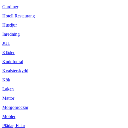
Gardiner
Hotell Restaurang
Husdjur
Inredning
JUL
Kläder
Kuddfodral
Kvalsterskydd
Kök
Lakan
Mattor
Morgonrockar
Möbler
Plädar, Filtar