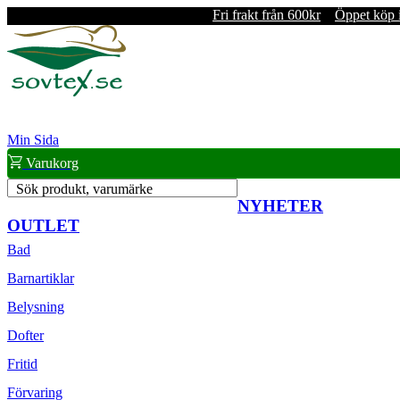
Fri frakt från 600kr
Öppet köp 
Min Sida
Varukorg
Sök produkt, varumärke
NYHETER
OUTLET
Bad
Barnartiklar
Belysning
Dofter
Fritid
Förvaring