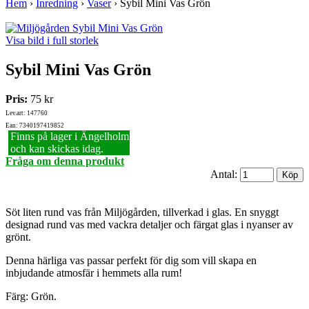
Hem
›
Inredning
›
Vaser
›
Sybil Mini Vas Grön
Visa bild i full storlek
Sybil Mini Vas Grön
Pris:
75 kr
Lev.art: 147760
Ean: 7340197419852
Finns på lager i Ängelholm
och kan skickas idag.
Fråga om denna produkt
Antal:
Söt liten rund vas från Miljögården, tillverkad i glas. En snyggt
designad rund vas med vackra detaljer och färgat glas i nyanser av
grönt.
Denna härliga vas passar perfekt för dig som vill skapa en
inbjudande atmosfär i hemmets alla rum!
Färg: Grön.