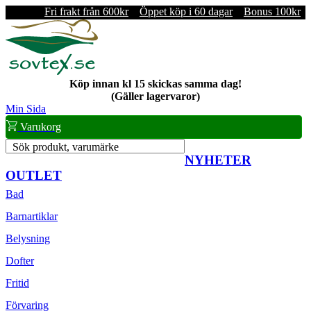
Fri frakt från 600kr
Öppet köp i 60 dagar
Bonus 100kr
Köp innan kl 15 skickas samma dag!
(Gäller lagervaror)
Min Sida
Varukorg
Sök produkt, varumärke
NYHETER
OUTLET
Bad
Barnartiklar
Belysning
Dofter
Fritid
Förvaring