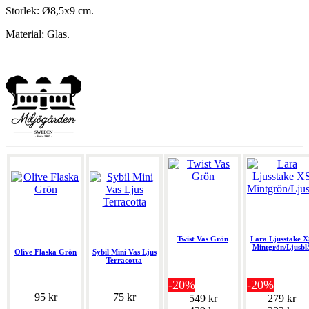
Storlek: Ø8,5x9 cm.
Material: Glas.
Twist Vas Grön
Lara Ljusstake X
Mintgrön/Ljusbl
Olive Flaska Grön
Sybil Mini Vas Ljus
Terracotta
-20%
-20%
95 kr
75 kr
549 kr
279 kr