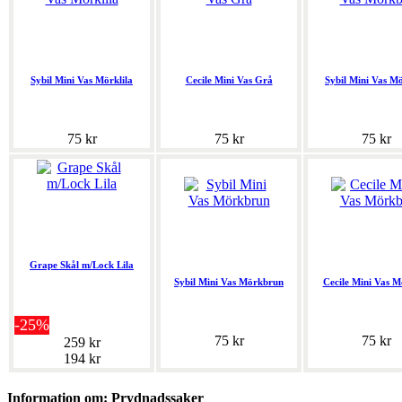
Sybil Mini Vas Mörklila
Cecile Mini Vas Grå
Sybil Mini Vas M
75 kr
75 kr
75 kr
Grape Skål m/Lock Lila
Sybil Mini Vas Mörkbrun
Cecile Mini Vas M
-25%
75 kr
75 kr
259 kr
194 kr
Information om: Prydnadssaker