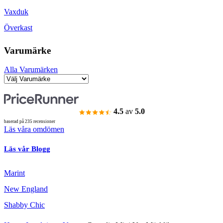
Vaxduk
Överkast
Varumärke
Alla Varumärken
4.5
av
5.0
baserad på 235 recensioner
Läs våra omdömen
Läs vår Blogg
Marint
New England
Shabby Chic