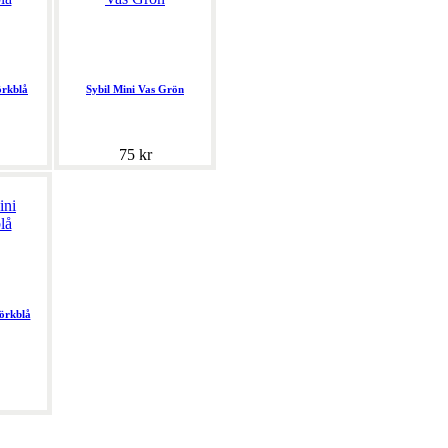
örkblå
Sybil Mini Vas Grön
75 kr
örkblå