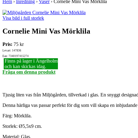
Hem
›
Inredning
›
Vaser
›
Cornelie Mini Vas Mörklila
Visa bild i full storlek
Cornelie Mini Vas Mörklila
Pris:
75 kr
Lev.art: 147836
Ean: 7340197415274
Finns på lager i Ängelholm
och kan skickas idag.
Fråga om denna produkt
Tjusig liten vas från Miljögården, tillverkad i glas. En snyggt designad
Denna härliga vas passar perfekt för dig som vill skapa en inbjudande
Färg: Mörklila.
Storlek: Ø5,5x9 cm.
Material: Glas.