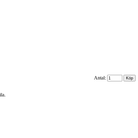
Antal:
la.