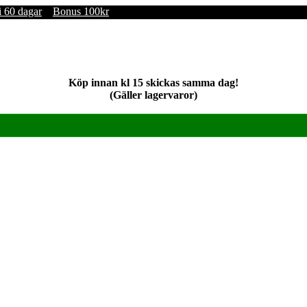
i 60 dagar
Bonus 100kr
Köp innan kl 15 skickas samma dag!
(Gäller lagervaror)