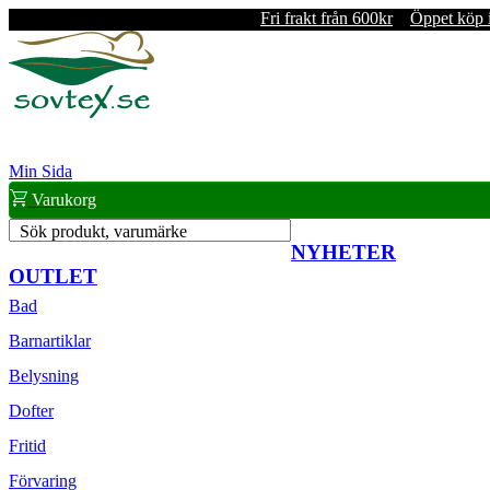
Fri frakt från 600kr
Öppet köp 
Min Sida
Varukorg
Sök produkt, varumärke
NYHETER
OUTLET
Bad
Barnartiklar
Belysning
Dofter
Fritid
Förvaring