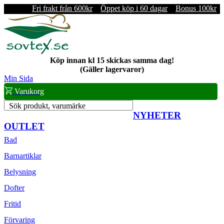
Fri frakt från 600kr
Öppet köp i 60 dagar
Bonus 100kr
Köp innan kl 15 skickas samma dag!
(Gäller lagervaror)
Min Sida
Varukorg
Sök produkt, varumärke
NYHETER
OUTLET
Bad
Barnartiklar
Belysning
Dofter
Fritid
Förvaring