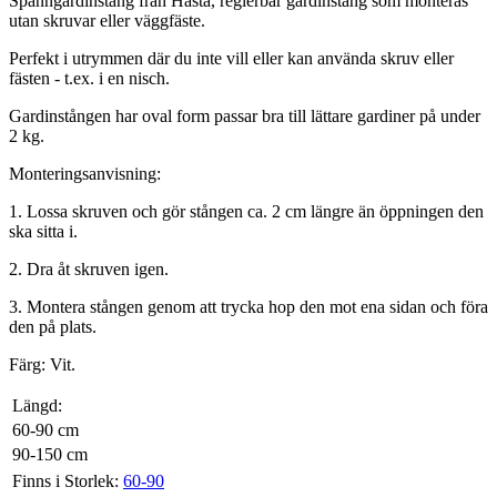
Spänngardinstång från Hasta, reglerbar gardinstång som monteras
utan skruvar eller väggfäste.
Perfekt i utrymmen där du inte vill eller kan använda skruv eller
fästen - t.ex. i en nisch.
Gardinstången har oval form passar bra till lättare gardiner på under
2 kg.
Monteringsanvisning:
1. Lossa skruven och gör stången ca. 2 cm längre än öppningen den
ska sitta i.
2. Dra åt skruven igen.
3. Montera stången genom att trycka hop den mot ena sidan och föra
den på plats.
Färg: Vit.
Längd:
60-90 cm
90-150 cm
Finns i Storlek:
60-90