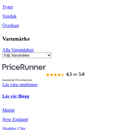
Tyger
Vaxduk
Överkast
Varumärke
Alla Varumärken
4.5
av
5.0
baserad på 235 recensioner
Läs våra omdömen
Läs vår Blogg
Marint
New England
Shabby Chic