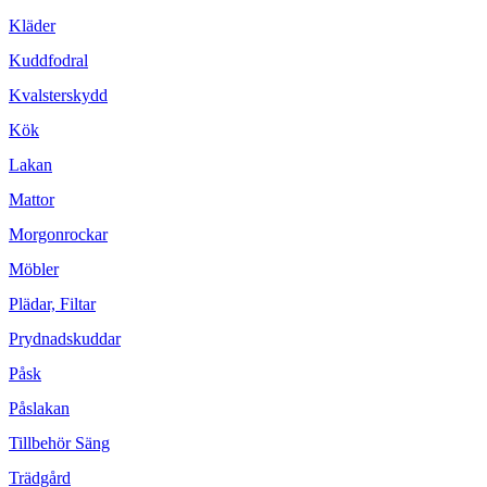
Kläder
Kuddfodral
Kvalsterskydd
Kök
Lakan
Mattor
Morgonrockar
Möbler
Plädar, Filtar
Prydnadskuddar
Påsk
Påslakan
Tillbehör Säng
Trädgård