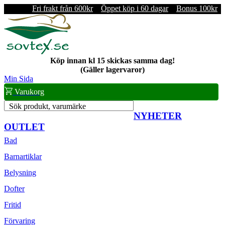
Fri frakt från 600kr
Öppet köp i 60 dagar
Bonus 100kr
Köp innan kl 15 skickas samma dag!
(Gäller lagervaror)
Min Sida
Varukorg
Sök produkt, varumärke
NYHETER
OUTLET
Bad
Barnartiklar
Belysning
Dofter
Fritid
Förvaring