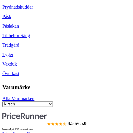
Prydnadskuddar
Påsk
Påslakan
Tillbehör Säng
Trädgård
Tyger
Vaxduk
Överkast
Varumärke
Alla Varumärken
4.5
av
5.0
baserad på 235 recensioner