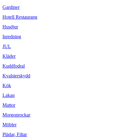
Gardiner
Hotell Restaurang
Husdjur
Inredning
JUL
Kläder
Kuddfodral
Kvalsterskydd
Kök
Lakan
Mattor
Morgonrockar
Möbler
Plädar, Filtar