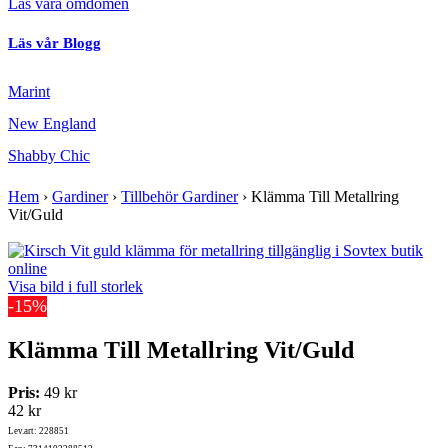
Läs våra omdömen
Läs vår Blogg
Marint
New England
Shabby Chic
Hem
›
Gardiner
›
Tillbehör Gardiner
›
Klämma Till Metallring
Vit/Guld
Visa bild i full storlek
-15%
Klämma Till Metallring Vit/Guld
Pris:
49 kr
42 kr
Lev.art: 228851