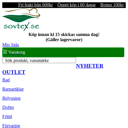
Fri frakt från 600kr
Öppet köp i 60 dagar
Bonus 100kr
Köp innan kl 15 skickas samma dag!
(Gäller lagervaror)
Min Sida
Varukorg
Sök produkt, varumärke
NYHETER
OUTLET
Bad
Barnartiklar
Belysning
Dofter
Fritid
Förvaring