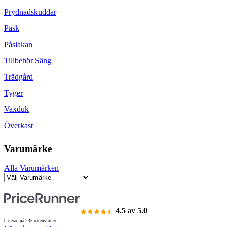
Prydnadskuddar
Påsk
Påslakan
Tillbehör Säng
Trädgård
Tyger
Vaxduk
Överkast
Varumärke
Alla Varumärken
4.5
av
5.0
baserad på 235 recensioner