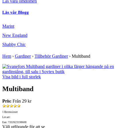
Läs våra omdömen
Läs vår Blogg
Marint
New England
Shabby Chic
Hem
›
Gardiner
›
Tillbehör Gardiner
›
Multiband
Visa bild i full storlek
Multiband
Pris:
Från
29 kr
1 Recensioner
Lev.art:
Ean: 7332623198608
Välj utförande för att se