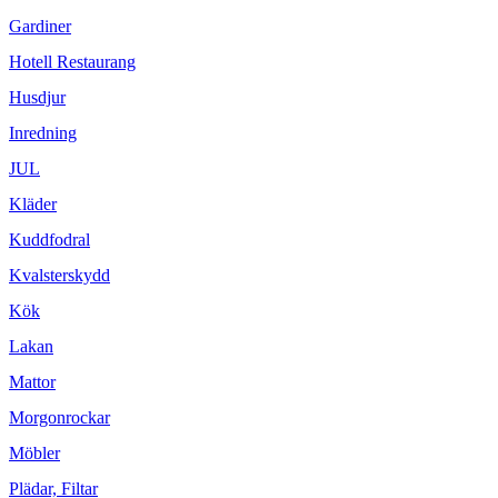
Gardiner
Hotell Restaurang
Husdjur
Inredning
JUL
Kläder
Kuddfodral
Kvalsterskydd
Kök
Lakan
Mattor
Morgonrockar
Möbler
Plädar, Filtar