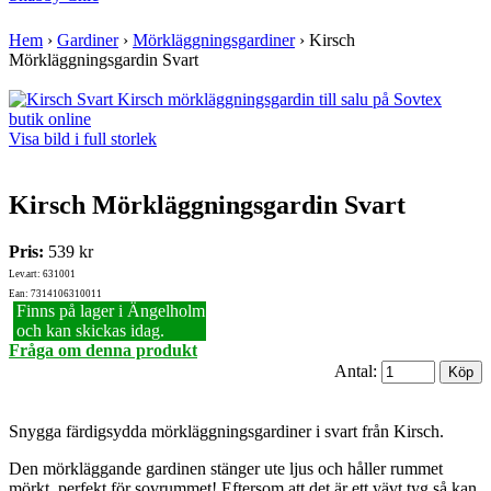
Hem
›
Gardiner
›
Mörkläggningsgardiner
›
Kirsch
Mörkläggningsgardin Svart
Visa bild i full storlek
Kirsch Mörkläggningsgardin Svart
Pris:
539 kr
Lev.art: 631001
Ean: 7314106310011
Finns på lager i Ängelholm
och kan skickas idag.
Fråga om denna produkt
Antal:
Snygga färdigsydda mörkläggningsgardiner i svart från Kirsch.
Den mörkläggande gardinen stänger ute ljus och håller rummet
mörkt, perfekt för sovrummet! Eftersom att det är ett vävt tyg så kan