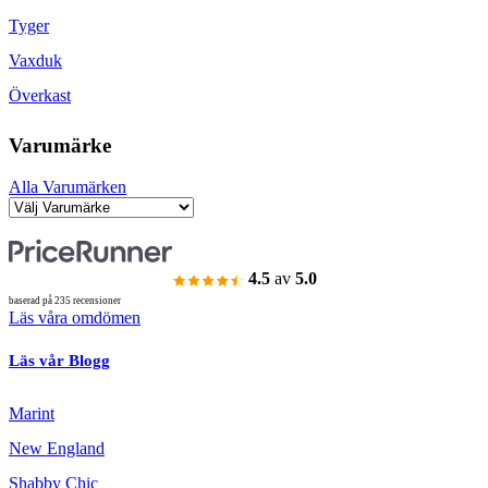
Tyger
Vaxduk
Överkast
Varumärke
Alla Varumärken
4.5
av
5.0
baserad på 235 recensioner
Läs våra omdömen
Läs vår Blogg
Marint
New England
Shabby Chic