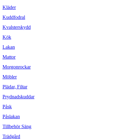
Kläder
Kuddfodral
Kvalsterskydd
Kök
Lakan
Mattor
Morgonrockar
Möbler
Plädar, Filtar
Prydnadskuddar
Påsk
Påslakan
Tillbehör Säng
Trädgård