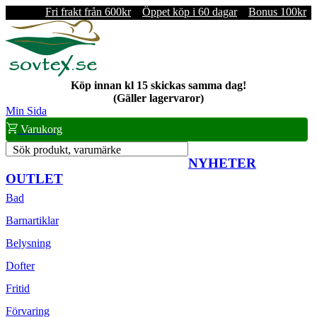
Fri frakt från 600kr
Öppet köp i 60 dagar
Bonus 100kr
Köp innan kl 15 skickas samma dag!
(Gäller lagervaror)
Min Sida
Varukorg
Sök produkt, varumärke
NYHETER
OUTLET
Bad
Barnartiklar
Belysning
Dofter
Fritid
Förvaring