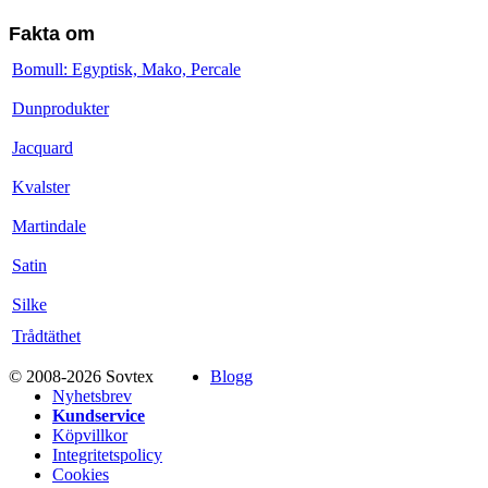
Fakta om
Bomull: Egyptisk, Mako, Percale
Dunprodukter
Jacquard
Kvalster
Martindale
Satin
Silke
Trådtäthet
© 2008-2026 Sovtex
Blogg
Nyhetsbrev
Kundservice
Köpvillkor
Integritetspolicy
Cookies