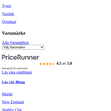
Tyger
Vaxduk
Överkast
Varumärke
Alla Varumärken
4.5
av
5.0
baserad på 235 recensioner
Läs våra omdömen
Läs vår Blogg
Marint
New England
Shabby Chic