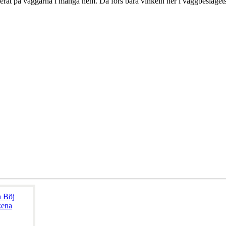
rat på väggarna i många hem. Då förs bara vinkeln ner i väggbeslagets 