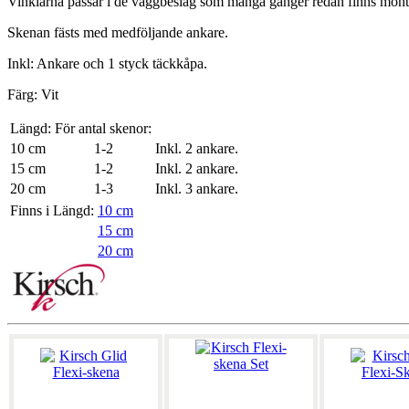
Vinklarna passar i de väggbeslag som många gånger redan finns monte
Skenan fästs med medföljande ankare.
Inkl: Ankare och 1 styck täckkåpa.
Färg: Vit
Längd:
För antal skenor:
10 cm
1-2
Inkl. 2 ankare.
15 cm
1-2
Inkl. 2 ankare.
20 cm
1-3
Inkl. 3 ankare.
Finns i Längd:
10 cm
15 cm
20 cm