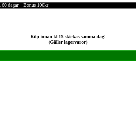
i 60 dagar
Bonus 100kr
Köp innan kl 15 skickas samma dag!
(Gäller lagervaror)