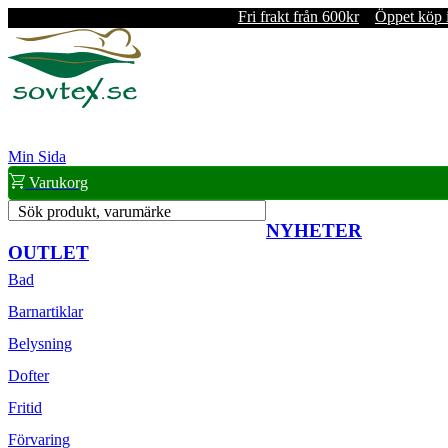
Fri frakt från 600kr
Öppet köp 
Min Sida
Varukorg
Sök produkt, varumärke
NYHETER
OUTLET
Bad
Barnartiklar
Belysning
Dofter
Fritid
Förvaring