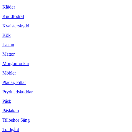
Kläder
Kuddfodral
Kvalsterskydd
Kök
Lakan
Mattor
Morgonrockar
Möbler
Plädar, Filtar
Prydnadskuddar
Påsk
Påslakan
Tillbehör Säng
Trädgård