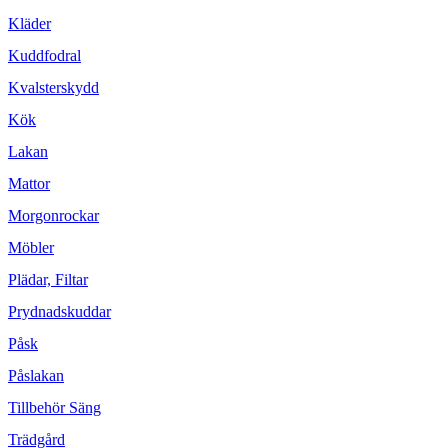
Kläder
Kuddfodral
Kvalsterskydd
Kök
Lakan
Mattor
Morgonrockar
Möbler
Plädar, Filtar
Prydnadskuddar
Påsk
Påslakan
Tillbehör Säng
Trädgård