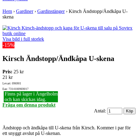
Hem
›
Gardiner
›
Gardinstänger
›
Kirsch Ändstopp/Ändkåpa U-
skena
Visa bild i full storlek
-15%
Kirsch Ändstopp/Ändkåpa U-skena
Pris:
25 kr
21 kr
Lev.art: 096901
Ean: 7314100969017
Finns på lager i Ängelholm
och kan skickas idag.
Fråga om denna produkt
Antal:
Ändstopp och ändkåpa till U-skena från Kirsch. Kommer i par för
ett snyggt avslut på U-skenan.