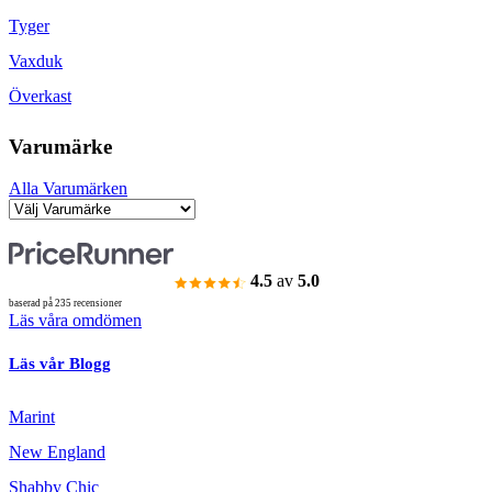
Tyger
Vaxduk
Överkast
Varumärke
Alla Varumärken
4.5
av
5.0
baserad på 235 recensioner
Läs våra omdömen
Läs vår Blogg
Marint
New England
Shabby Chic