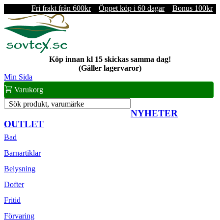
Fri frakt från 600kr
Öppet köp i 60 dagar
Bonus 100kr
Köp innan kl 15 skickas samma dag!
(Gäller lagervaror)
Min Sida
Varukorg
Sök produkt, varumärke
NYHETER
OUTLET
Bad
Barnartiklar
Belysning
Dofter
Fritid
Förvaring