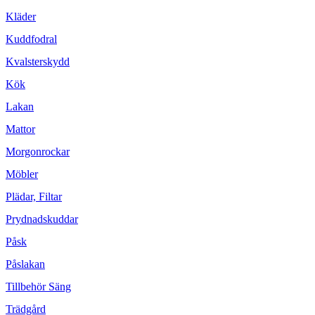
Kläder
Kuddfodral
Kvalsterskydd
Kök
Lakan
Mattor
Morgonrockar
Möbler
Plädar, Filtar
Prydnadskuddar
Påsk
Påslakan
Tillbehör Säng
Trädgård