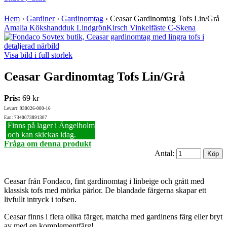
Hem
›
Gardiner
›
Gardinomtag
›
Ceasar Gardinomtag Tofs Lin/Grå
Amalia Kökshandduk Lindgrön
Kirsch Vinkelfäste C-Skena
Visa bild i full storlek
Ceasar Gardinomtag Tofs Lin/Grå
Pris:
69 kr
Lev.art: 930026-000-16
Ean: 7340073891307
Finns på lager i Ängelholm
och kan skickas idag.
Fråga om denna produkt
Antal:
Ceasar från Fondaco, fint gardinomtag i linbeige och grått med
klassisk tofs med mörka pärlor. De blandade färgerna skapar ett
livfullt intryck i tofsen.
Ceasar finns i flera olika färger, matcha med gardinens färg eller bryt
av med en komplementfärg!