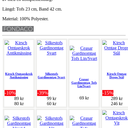
Längd: Tofs 23 cm, Band 42 cm.
Material: 100% Polyester.
Kirsch Omtagskrok
Silkestofs
Kirsch Omtag
Antikmässing
Gardinomtag Svart
Drops Stål
Ceasar
Gardinomtag Tofs
Lin/Svart
-10%
-39%
-15%
69 kr
89 kr
99 kr
289 kr
80 kr
60 kr
246 kr