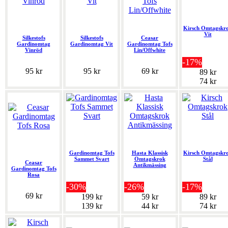
Kirsch Omtagskr
Vit
Silkestofs
Silkestofs
Ceasar
Gardinomtag
Gardinomtag Vit
Gardinomtag Tofs
Vinröd
Lin/Offwhite
-17%
95 kr
95 kr
69 kr
89 kr
74 kr
Gardinomtag Tofs
Hasta Klassisk
Kirsch Omtagskr
Sammet Svart
Omtagskrok
Stål
Ceasar
Antikmässing
Gardinomtag Tofs
Rosa
-30%
-26%
-17%
69 kr
199 kr
59 kr
89 kr
139 kr
44 kr
74 kr