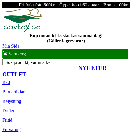
Fri frakt från 600kr
Öppet köp i 60 dagar
Bonus 100kr
Köp innan kl 15 skickas samma dag!
(Gäller lagervaror)
Min Sida
Varukorg
Sök produkt, varumärke
NYHETER
OUTLET
Bad
Barnartiklar
Belysning
Dofter
Fritid
Förvaring