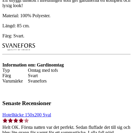
Ett snyggt tillskott i inredningen som ger gardinerna en komplett och
lyxig look!
Material: 100% Polyester.
Längd: 85 cm.
Färg: Svart.
Information om: Gardinomtag
Typ
Omtag med tofs
Färg
Svart
Varumärke
Svanefors
Senaste Recensioner
Hotelltäcke 150x200 Sval
Helt OK. Första natten var det perfekt. Sedan fluffade det till sig och
blev lite grann för varmt för ett sommartäcke. I alla fall nöjd.