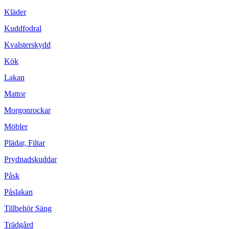
Kläder
Kuddfodral
Kvalsterskydd
Kök
Lakan
Mattor
Morgonrockar
Möbler
Plädar, Filtar
Prydnadskuddar
Påsk
Påslakan
Tillbehör Säng
Trädgård