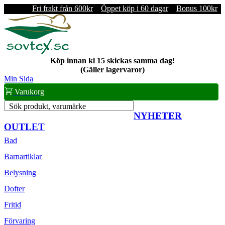
Fri frakt från 600kr
Öppet köp i 60 dagar
Bonus 100kr
Köp innan kl 15 skickas samma dag!
(Gäller lagervaror)
Min Sida
Varukorg
Sök produkt, varumärke
NYHETER
OUTLET
Bad
Barnartiklar
Belysning
Dofter
Fritid
Förvaring