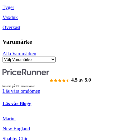
Tyger
Vaxduk
Överkast
Varumärke
Alla Varumärken
4.5
av
5.0
baserad på 235 recensioner
Läs våra omdömen
Läs vår Blogg
Marint
New England
Shabby Chic