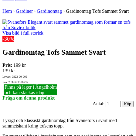
Hem
›
Gardiner
›
Gardinomtag
›
Gardinomtag Tofs Sammet Svart
Visa bild i full storlek
-30%
Gardinomtag Tofs Sammet Svart
Pris:
199 kr
139 kr
Lev.art: 0822-00-009
Ean: 7332623306737
Finns på lager i Ängelholm
och kan skickas idag.
Fråga om denna produkt
Antal:
Lyxigt och klassiskt gardinomtag från Svanefors i svart med
sammetskant kring tofsens topp.