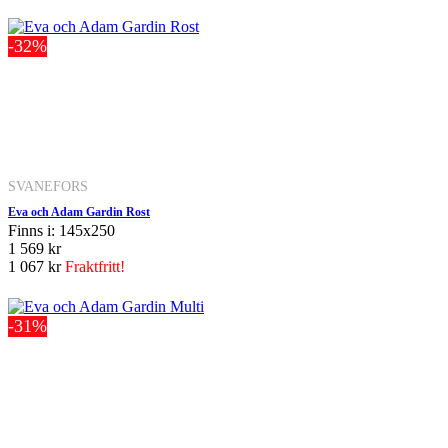
-32%
SVANEFORS
Eva och Adam Gardin Rost
Finns i: 145x250
1 569 kr
1 067 kr
Fraktfritt!
-31%