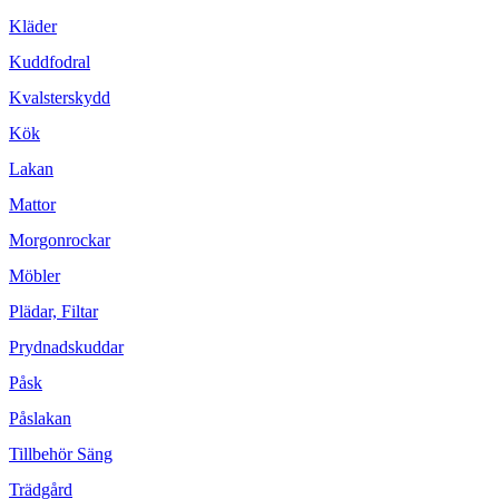
Kläder
Kuddfodral
Kvalsterskydd
Kök
Lakan
Mattor
Morgonrockar
Möbler
Plädar, Filtar
Prydnadskuddar
Påsk
Påslakan
Tillbehör Säng
Trädgård