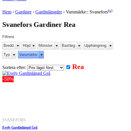
(
x
)
Hem
›
Gardiner
›
Gardinlängder
›
Varumärke:: Svanefors
Svanefors Gardiner Rea
Filtrera
Bredd:
Höjd
Mönster:
Basfärg:
Upphängning:
Typ:
Varumärke:
Rea
Sortera efter:
-50%
SVANEFORS
Evely Gardinlängd Grå