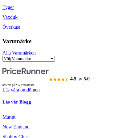
Tyger
Vaxduk
Överkast
Varumärke
Alla Varumärken
4.5
av
5.0
baserad på 235 recensioner
Läs våra omdömen
Läs vår Blogg
Marint
New England
Shabby Chic