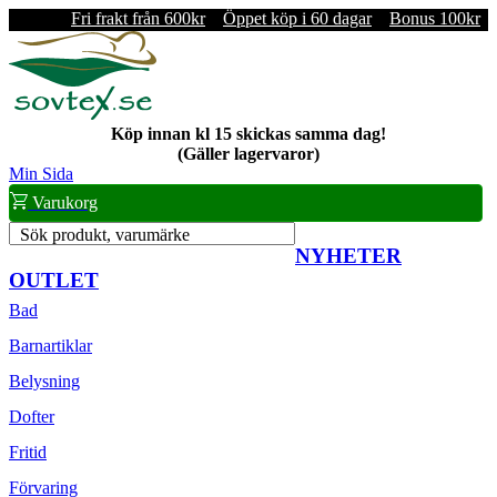
Fri frakt från 600kr
Öppet köp i 60 dagar
Bonus 100kr
Köp innan kl 15 skickas samma dag!
(Gäller lagervaror)
Min Sida
Varukorg
Sök produkt, varumärke
NYHETER
OUTLET
Bad
Barnartiklar
Belysning
Dofter
Fritid
Förvaring