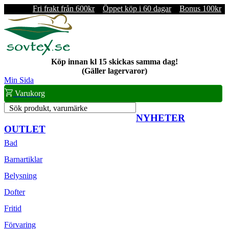
Fri frakt från 600kr
Öppet köp i 60 dagar
Bonus 100kr
Köp innan kl 15 skickas samma dag!
(Gäller lagervaror)
Min Sida
Varukorg
Sök produkt, varumärke
NYHETER
OUTLET
Bad
Barnartiklar
Belysning
Dofter
Fritid
Förvaring