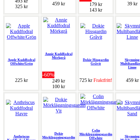
493 kr
459 kr
39 kr
179 kr
325 kr
143 kr
Annie Kuddfodral
Mörkgrå
Apple Kuddfodral
Dokie Hissgardin
Skymning
Offwhite/Grön
Gråvit
Multibandlä
Linne
-60%
225 kr
725 kr
Fraktfritt!
459 kr
249 kr
100 kr
Colin
Dokie
Mörkläggningsgardin
Anthriscus
Skymning
Mörkläggningsgardin
Offwhite