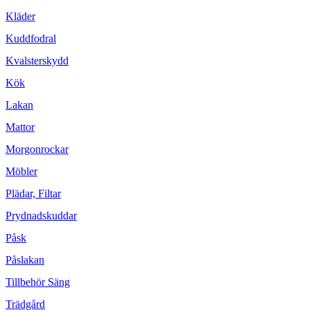
Kläder
Kuddfodral
Kvalsterskydd
Kök
Lakan
Mattor
Morgonrockar
Möbler
Plädar, Filtar
Prydnadskuddar
Påsk
Påslakan
Tillbehör Säng
Trädgård