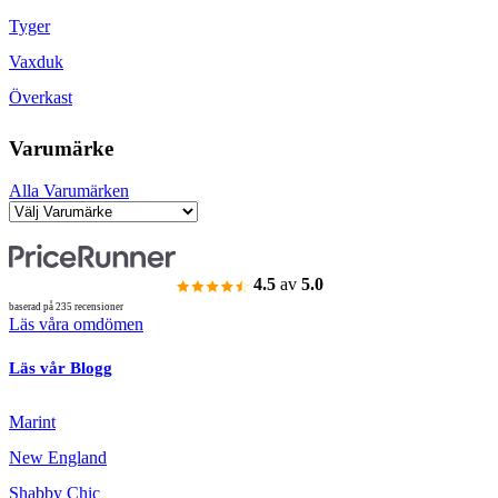
Tyger
Vaxduk
Överkast
Varumärke
Alla Varumärken
4.5
av
5.0
baserad på 235 recensioner
Läs våra omdömen
Läs vår Blogg
Marint
New England
Shabby Chic