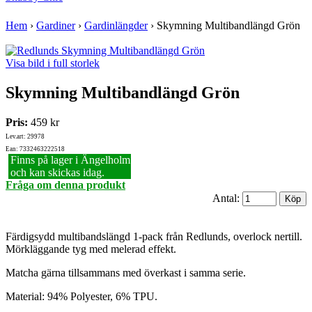
Hem
›
Gardiner
›
Gardinlängder
›
Skymning Multibandlängd Grön
Visa bild i full storlek
Skymning Multibandlängd Grön
Pris:
459 kr
Lev.art: 29978
Ean: 7332463222518
Finns på lager i Ängelholm
och kan skickas idag.
Fråga om denna produkt
Antal:
Färdigsydd multibandslängd 1-pack från Redlunds, overlock nertill.
Mörkläggande tyg med melerad effekt.
Matcha gärna tillsammans med överkast i samma serie.
Material: 94% Polyester, 6% TPU.