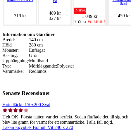
Kuddfodral Havre
Multibandlä
Vit
Sand
-28%
489 kr
319 kr
459 kr
1 049 kr
327 kr
755 kr
Fraktfritt!
Information om: Gardiner
Bredd:
140 cm
Höjd
280 cm
Mönster:
Enfärgat
Basfärg:
Grön
Upphängning:
Multiband
Typ:
Mörkläggande;Polyester
Varumärke:
Redlunds
Senaste Recensioner
Hotelltäcke 150x200 Sval
Helt OK. Första natten var det perfekt. Sedan fluffade det till sig och
blev lite grann för varmt för ett sommartäcke. I alla fall nöjd.
Lakan Egyptisk Bomull Vit 240 x 270