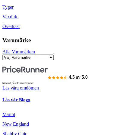
Tyger
Vaxduk
Överkast
Varumärke
Alla Varumärken
4.5
av
5.0
baserad på 235 recensioner
Läs våra omdömen
Läs vår Blogg
Marint
New England
Shabby Chic