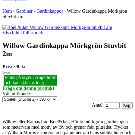
Hem
›
Gardiner
›
Gardinkappor
›
Willow Gardinkappa Mörkgrön
Stuvbit 2m
Visa bild i full storlek
Willow Gardinkappa Mörkgrön Stuvbit
2m
Pris:
390 kr
Lev.art:
Finns på lager i Ängelholm
och kan skickas idag.
Fråga om denna produkt
Välj utförande
:
Antal:
Willow eller Ramas från Boel&Jan, Härlig mörkgrön gardinkappa
som metervara med motiv av löv och grenar från pilträdet. Trycket
är William Morris inspirerat och påminner om hans subtila linjer och