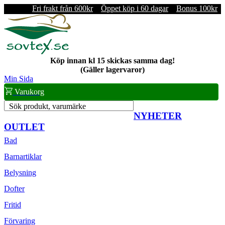
Fri frakt från 600kr
Öppet köp i 60 dagar
Bonus 100kr
Köp innan kl 15 skickas samma dag!
(Gäller lagervaror)
Min Sida
Varukorg
Sök produkt, varumärke
NYHETER
OUTLET
Bad
Barnartiklar
Belysning
Dofter
Fritid
Förvaring