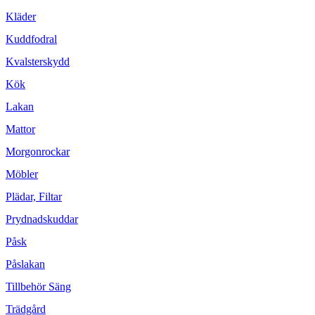
Kläder
Kuddfodral
Kvalsterskydd
Kök
Lakan
Mattor
Morgonrockar
Möbler
Plädar, Filtar
Prydnadskuddar
Påsk
Påslakan
Tillbehör Säng
Trädgård