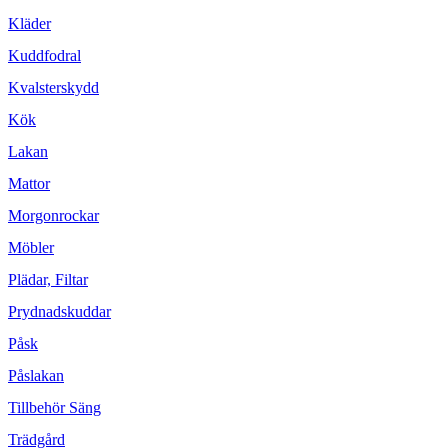
Kläder
Kuddfodral
Kvalsterskydd
Kök
Lakan
Mattor
Morgonrockar
Möbler
Plädar, Filtar
Prydnadskuddar
Påsk
Påslakan
Tillbehör Säng
Trädgård