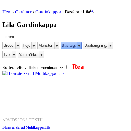
(
x
)
Hem
›
Gardiner
›
Gardinkappor
›
Basfärg:: Lila
Lila Gardinkappa
Filtrera
Bredd:
Höjd
Mönster:
Basfärg:
Upphängning:
Typ:
Varumärke:
Rea
Sortera efter:
ARVIDSSONS TEXTIL
Blomsterskrud Multikappa Lila