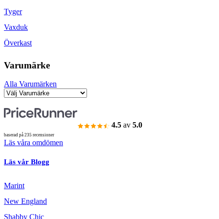
Tyger
Vaxduk
Överkast
Varumärke
Alla Varumärken
4.5
av
5.0
baserad på 235 recensioner
Läs våra omdömen
Läs vår Blogg
Marint
New England
Shabby Chic