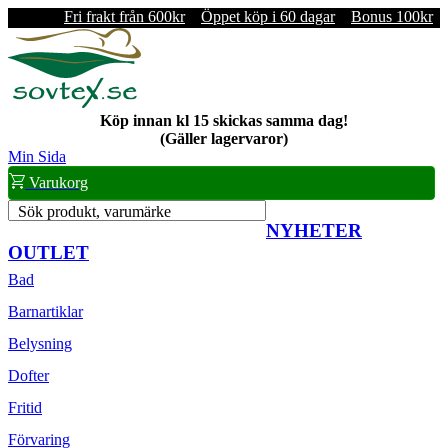
Fri frakt från 600kr
Öppet köp i 60 dagar
Bonus 100kr
Köp innan kl 15 skickas samma dag!
(Gäller lagervaror)
Min Sida
Varukorg
Sök produkt, varumärke
NYHETER
OUTLET
Bad
Barnartiklar
Belysning
Dofter
Fritid
Förvaring