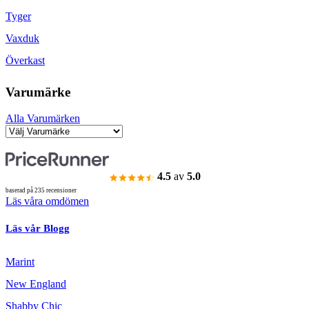
Tyger
Vaxduk
Överkast
Varumärke
Alla Varumärken
4.5
av
5.0
baserad på 235 recensioner
Läs våra omdömen
Läs vår Blogg
Marint
New England
Shabby Chic