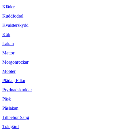
Kläder
Kuddfodral
Kvalsterskydd
Kök
Lakan
Mattor
Morgonrockar
Möbler
Plädar, Filtar
Prydnadskuddar
Påsk
Påslakan
Tillbehör Säng
Trädgård