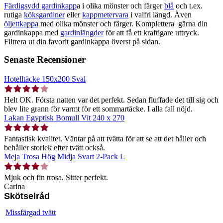
Färdigsydd gardinkapp
a i olika mönster och färger
blå
och t.ex.
rutiga
köksgardiner
eller
kappmetervara
i valfri längd. Även
öljettkappa
med olika mönster och färger. Komplettera gärna din
gardinkappa med
gardinlängder
för att få ett kraftigare uttryck.
Filtrera ut din favorit gardinkappa överst på sidan.
Senaste Recensioner
Hotelltäcke 150x200 Sval
Helt OK. Första natten var det perfekt. Sedan fluffade det till sig och
blev lite grann för varmt för ett sommartäcke. I alla fall nöjd.
Lakan Egyptisk Bomull Vit 240 x 270
Fantastisk kvalitet. Väntar på att tvätta för att se att det håller och
behåller storlek efter tvätt också.
Meja Trosa Hög Midja Svart 2-Pack L
Mjuk och fin trosa. Sitter perfekt.
Carina
Skötselråd
Missfärgad tvätt