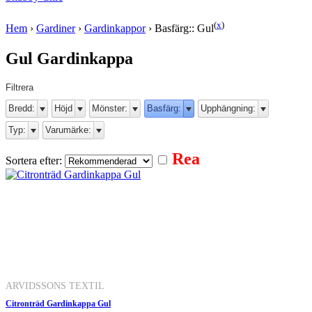
(
x
)
Hem
›
Gardiner
›
Gardinkappor
›
Basfärg:: Gul
Gul Gardinkappa
Filtrera
Bredd:
Höjd
Mönster:
Basfärg:
Upphängning:
Typ:
Varumärke:
Rea
Sortera efter:
ARVIDSSONS TEXTIL
Citronträd Gardinkappa Gul