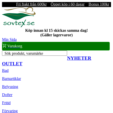
Fri frakt från 600kr
Öppet köp i 60 dagar
Bonus 100kr
Köp innan kl 15 skickas samma dag!
(Gäller lagervaror)
Min Sida
Varukorg
Sök produkt, varumärke
NYHETER
OUTLET
Bad
Barnartiklar
Belysning
Dofter
Fritid
Förvaring