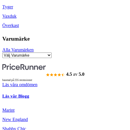
Tyger
Vaxduk
Överkast
Varumärke
Alla Varumärken
4.5
av
5.0
baserad på 235 recensioner
Läs våra omdömen
Läs vår Blogg
Marint
New England
Shabby Chic