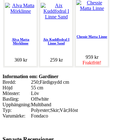
Chessie Matta Linne
Alva Matta
Aix Kuddfodral I
Mörklinne
Linne Sand
959 kr
369 kr
259 kr
Fraktfritt!
Information om: Gardiner
Bredd:
250;Färdigsydd cm
Höjd
55 cm
Mönster:
Löv
Basfärg:
Offwhite
Upphängning:
Multiband
Typ:
Polyester;Skir;Vår;Höst
Varumärke:
Fondaco
Senaste Recensioner