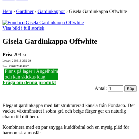
Hem
›
Gardiner
›
Gardinkappor
›
Gisela Gardinkappa Offwhite
Visa bild i full storlek
Gisela Gardinkappa Offwhite
Pris:
209 kr
Lev.art: 250318-255-09
Ean: 7340227404827
Finns på lager i Ängelholm
och kan skickas idag.
Fråga om denna produkt
Antal:
Elegant gardinkappa med lätt strukturerad känsla från Fondaco. Det
vackra växtmönstret i sobra grå och beige färger ger en naturlig
charm till ditt hem.
Kombinera med ett par snygga kuddfodral och en mysig pläd för
harmonisk atmosfär.