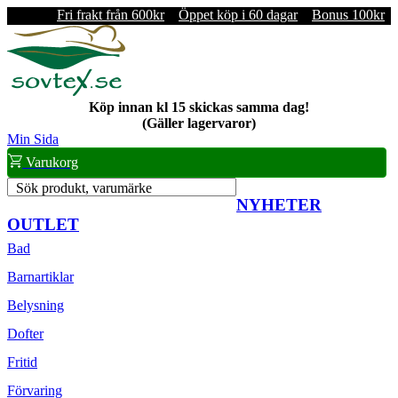
Fri frakt från 600kr
Öppet köp i 60 dagar
Bonus 100kr
Köp innan kl 15 skickas samma dag!
(Gäller lagervaror)
Min Sida
Varukorg
Sök produkt, varumärke
NYHETER
OUTLET
Bad
Barnartiklar
Belysning
Dofter
Fritid
Förvaring