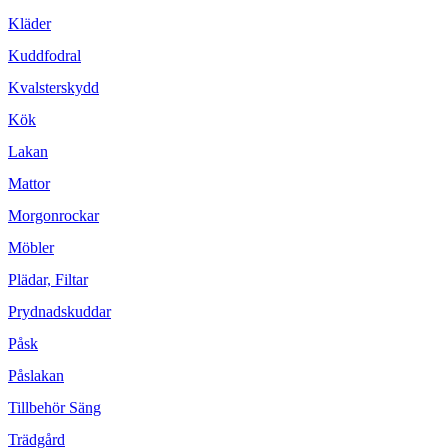
Kläder
Kuddfodral
Kvalsterskydd
Kök
Lakan
Mattor
Morgonrockar
Möbler
Plädar, Filtar
Prydnadskuddar
Påsk
Påslakan
Tillbehör Säng
Trädgård