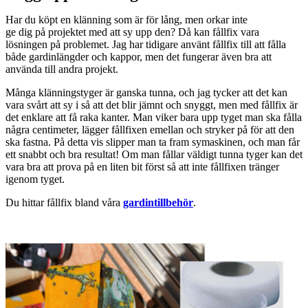
Har du köpt en klänning som är för lång, men orkar inte
ge dig på projektet med att sy upp den? Då kan fållfix vara
lösningen på problemet. Jag har tidigare använt fållfix till att fålla
både gardinlängder och kappor, men det fungerar även bra att
använda till andra projekt.
Många klänningstyger är ganska tunna, och jag tycker att det kan
vara svårt att sy i så att det blir jämnt och snyggt, men med fållfix är
det enklare att få raka kanter. Man viker bara upp tyget man ska fålla
några centimeter, lägger fållfixen emellan och stryker på för att den
ska fastna. På detta vis slipper man ta fram symaskinen, och man får
ett snabbt och bra resultat! Om man fållar väldigt tunna tyger kan det
vara bra att prova på en liten bit först så att inte fållfixen tränger
igenom tyget.
Du hittar fållfix bland våra
gardintillbehör
.