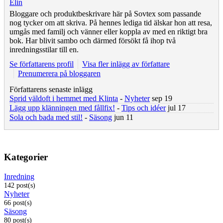
Elin
Bloggare och produktbeskrivare här på Sovtex som passande
nog tycker om att skriva. På hennes lediga tid älskar hon att resa,
umgås med familj och vänner eller koppla av med en riktigt bra
bok. Har blivit sambo och därmed försökt få ihop två
inredningsstilar till en.
Se författarens profil
Visa fler inlägg av författare
Prenumerera på bloggaren
Författarens senaste inlägg
Sprid väldoft i hemmet med Klinta
-
Nyheter
sep 19
Lägg upp klänningen med fållfix!
-
Tips och idéer
jul 17
Sola och bada med stil!
-
Säsong
jun 11
Kategorier
Inredning
142 post(s)
Nyheter
66 post(s)
Säsong
80 post(s)