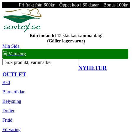
Fri frakt från 600kr
Öppet köp i 60 dagar
Bonus 100kr
Köp innan kl 15 skickas samma dag!
(Gäller lagervaror)
Min Sida
Varukorg
Sök produkt, varumärke
NYHETER
OUTLET
Bad
Barnartiklar
Belysning
Dofter
Fritid
Förvaring