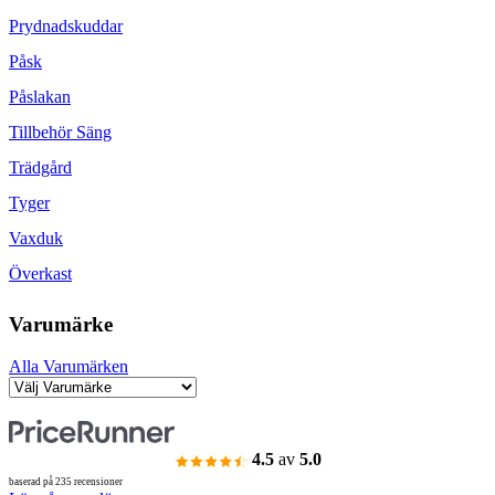
Prydnadskuddar
Påsk
Påslakan
Tillbehör Säng
Trädgård
Tyger
Vaxduk
Överkast
Varumärke
Alla Varumärken
4.5
av
5.0
baserad på 235 recensioner