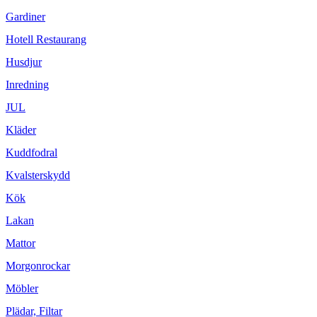
Gardiner
Hotell Restaurang
Husdjur
Inredning
JUL
Kläder
Kuddfodral
Kvalsterskydd
Kök
Lakan
Mattor
Morgonrockar
Möbler
Plädar, Filtar