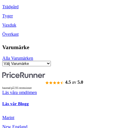
Trädgård
Tyger
Vaxduk
Överkast
Varumärke
Alla Varumärken
4.5
av
5.0
baserad på 235 recensioner
Läs våra omdömen
Läs vår Blogg
Marint
New England