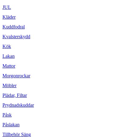
JUL
Kläder
Kuddfodral
Kvalsterskydd
Kök
Lakan
Mattor
Morgonrockar
Möbler
Plädar, Filtar
Prydnadskuddar
Påsk
Påslakan
Tillbehör Säng