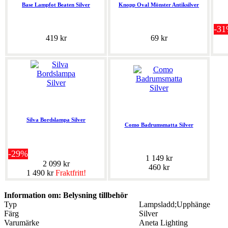
Base Lampfot Beaten Silver
Knopp Oval Mönster Antiksilver
-3
419 kr
69 kr
Silva Bordslampa Silver
Como Badrumsmatta Silver
-29%
1 149 kr
2 099 kr
460 kr
1 490 kr
Fraktfritt!
Information om: Belysning tillbehör
Typ
Lampsladd;Upphänge
Färg
Silver
Varumärke
Aneta Lighting