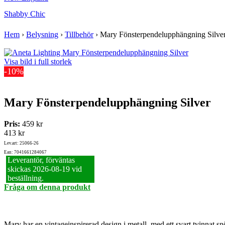
Shabby Chic
Hem
›
Belysning
›
Tillbehör
›
Mary Fönsterpendelupphängning Silve
Visa bild i full storlek
-10%
Mary Fönsterpendelupphängning Silver
Pris:
459 kr
413 kr
Lev.art: 25066-26
Ean: 7041661284067
Leverantör, förväntas
skickas 2026‑08‑19 vid
beställning.
Fråga om denna produkt
Mary har en vintageinspirerad design i metall, med ett svart tvinnat snör