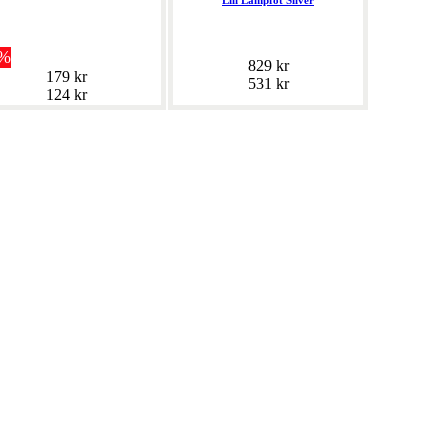
Lili Lampfot Silver
1%
829 kr
179 kr
531 kr
124 kr