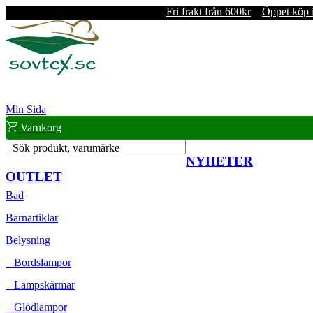
Fri frakt från 600kr
Öppet köp 
Min Sida
Varukorg
Sök produkt, varumärke
NYHETER
OUTLET
Bad
Barnartiklar
Belysning
Bordslampor
Lampskärmar
Glödlampor