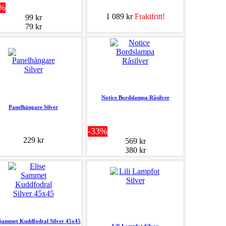
0%
1 089 kr
Fraktfritt!
99 kr
79 kr
Notice Bordslampa Råsilver
Panelhängare Silver
-33%
229 kr
569 kr
380 kr
 Sammet Kuddfodral Silver 45x45