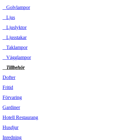
Golvlampor
Ljus
Ljuslyktor
Ljusstakar
Taklampor
Vägglampor
Tillbehör
Dofter
Fritid
Förvaring
Gardiner
Hotell Restaurang
Husdjur
Inredning