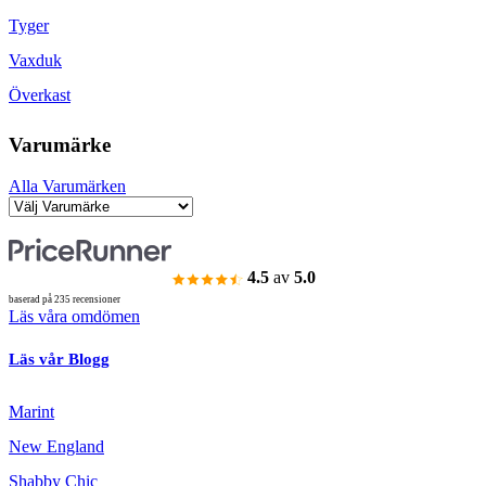
Tyger
Vaxduk
Överkast
Varumärke
Alla Varumärken
4.5
av
5.0
baserad på 235 recensioner
Läs våra omdömen
Läs vår Blogg
Marint
New England
Shabby Chic