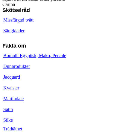
Carina
Skötselråd
Missfärgad tvätt
Sängkläder
Fakta om
Bomull: Egyptisk, Mako, Percale
Dunprodukter
Jacquard
Kvalster
Martindale
Satin
Silke
Trådtäthet