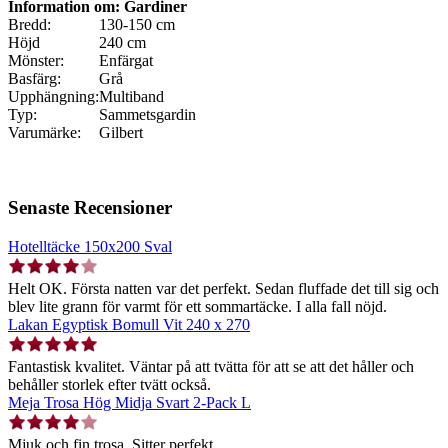
Information om: Gardiner
Bredd:
130-150 cm
Höjd
240 cm
Mönster:
Enfärgat
Basfärg:
Grå
Upphängning:
Multiband
Typ:
Sammetsgardin
Varumärke:
Gilbert
Senaste Recensioner
Hotelltäcke 150x200 Sval
Helt OK. Första natten var det perfekt. Sedan fluffade det till sig och
blev lite grann för varmt för ett sommartäcke. I alla fall nöjd.
Lakan Egyptisk Bomull Vit 240 x 270
Fantastisk kvalitet. Väntar på att tvätta för att se att det håller och
behåller storlek efter tvätt också.
Meja Trosa Hög Midja Svart 2-Pack L
Mjuk och fin trosa. Sitter perfekt.