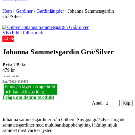
Hem
›
Gardiner
›
Gardinlängder
›
Johanna Sammetsgardin
Grå/Silver
Visa bild i full storlek
-40%
Johanna Sammetsgardin Grå/Silver
Pris:
799 kr
479 kr
Lev.art: 74067
Ean: 7392248740675
Finns på lager i Ängelholm
och kan skickas idag.
Fråga om denna produkt
Antal:
Johanna sammetsgardiner från Gilbert. Snygga grå/silver färgade
sammetsgardiner med multibandsupphängning i härligt mjuk
sammet med vacker lyster.