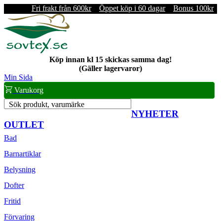
Fri frakt från 600kr
Öppet köp i 60 dagar
Bonus 100kr
Köp innan kl 15 skickas samma dag!
(Gäller lagervaror)
Min Sida
Varukorg
Sök produkt, varumärke
NYHETER
OUTLET
Bad
Barnartiklar
Belysning
Dofter
Fritid
Förvaring