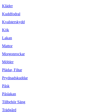
Kläder
Kuddfodral
Kvalsterskydd
Kök
Lakan
Mattor
Morgonrockar
Möbler
Plädar, Filtar
Prydnadskuddar
Påsk
Påslakan
Tillbehör Säng
Trädgård