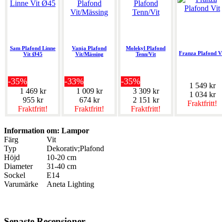
Sam Plafond Linne
Vanja Plafond
Molekyl Plafond
Franza Plafond V
Vit Ø45
Vit/Mässing
Tenn/Vit
-35%
-33%
-35%
1 549 kr
1 469 kr
1 009 kr
3 309 kr
1 034 kr
955 kr
674 kr
2 151 kr
Fraktfritt!
Fraktfritt!
Fraktfritt!
Fraktfritt!
Information om: Lampor
Färg
Vit
Typ
Dekorativ;Plafond
Höjd
10-20 cm
Diameter
31-40 cm
Sockel
E14
Varumärke
Aneta Lighting
Senaste Recensioner