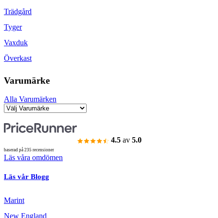
Trädgård
Tyger
Vaxduk
Överkast
Varumärke
Alla Varumärken
4.5
av
5.0
baserad på 235 recensioner
Läs våra omdömen
Läs vår Blogg
Marint
New England