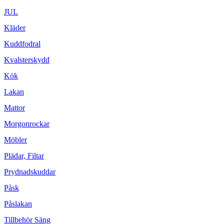
JUL
Kläder
Kuddfodral
Kvalsterskydd
Kök
Lakan
Mattor
Morgonrockar
Möbler
Plädar, Filtar
Prydnadskuddar
Påsk
Påslakan
Tillbehör Säng