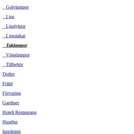
Golvlampor
Ljus
Ljuslyktor
Ljusstakar
Taklampor
Vägglampor
Tillbehör
Dofter
Fritid
Förvaring
Gardiner
Hotell Restaurang
Husdjur
Inredning