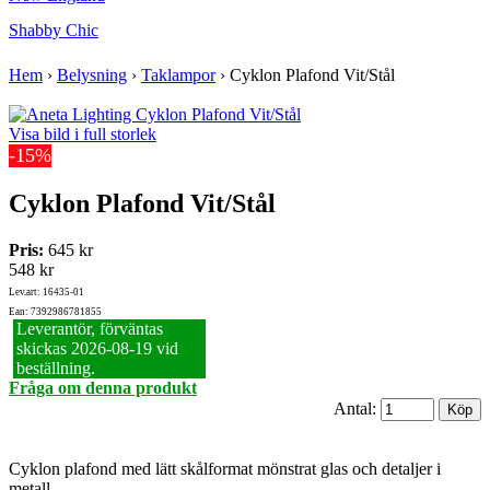
Shabby Chic
Hem
›
Belysning
›
Taklampor
›
Cyklon Plafond Vit/Stål
Visa bild i full storlek
-15%
Cyklon Plafond Vit/Stål
Pris:
645 kr
548 kr
Lev.art: 16435-01
Ean: 7392986781855
Leverantör, förväntas
skickas 2026‑08‑19 vid
beställning.
Fråga om denna produkt
Antal:
Cyklon plafond med lätt skålformat mönstrat glas och detaljer i
metall.