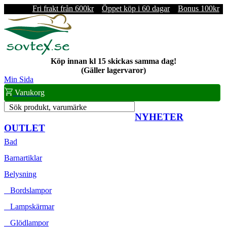
Fri frakt från 600kr
Öppet köp i 60 dagar
Bonus 100kr
Köp innan kl 15 skickas samma dag!
(Gäller lagervaror)
Min Sida
Varukorg
Sök produkt, varumärke
NYHETER
OUTLET
Bad
Barnartiklar
Belysning
Bordslampor
Lampskärmar
Glödlampor