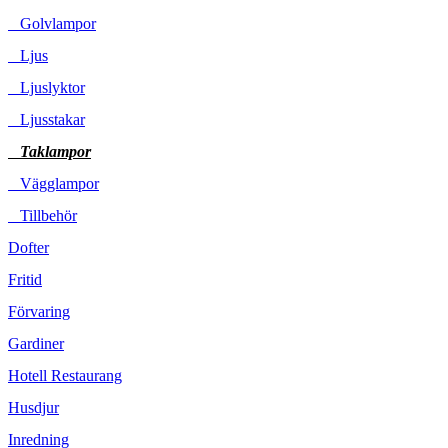
Golvlampor
Ljus
Ljuslyktor
Ljusstakar
Taklampor
Vägglampor
Tillbehör
Dofter
Fritid
Förvaring
Gardiner
Hotell Restaurang
Husdjur
Inredning