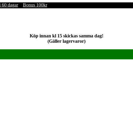
i 60 dagar
Bonus 100kr
Köp innan kl 15 skickas samma dag!
(Gäller lagervaror)