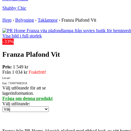
Shabby Chic
Hem
›
Belysning
›
Taklampor
›
Franza Plafond Vit
Visa bild i full storlek
-33%
Franza Plafond Vit
Pris:
1 549 kr
Från
1 034 kr
Fraktfritt!
Lev.art:
Ean: 7330976082018
Välj utförande för att se
lagerinformation.
Fråga om denna produkt
Välj utförande
:
Franza från PR Home, klassisk plafond med ribbad look av vitt bomul