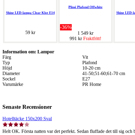
Plissé Plafond Offwhite
Shine LED-lampa Clear Klot E14
Shine LED-l
-36%
59 kr
1 549 kr
991 kr
Fraktfritt!
Information om: Lampor
Färg
Vit
Typ
Plafond
Höjd
10-20 cm
Diameter
41-50;51-60;61-70 cm
Sockel
E27
Varumärke
PR Home
Senaste Recensioner
Hotelltäcke 150x200 Sval
Helt OK. Första natten var det perfekt. Sedan fluffade det till sig och b