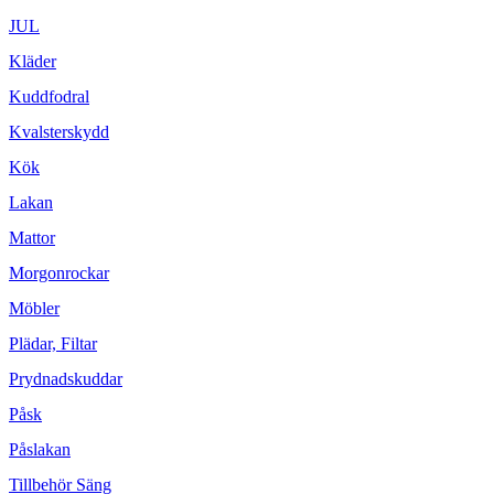
JUL
Kläder
Kuddfodral
Kvalsterskydd
Kök
Lakan
Mattor
Morgonrockar
Möbler
Plädar, Filtar
Prydnadskuddar
Påsk
Påslakan
Tillbehör Säng