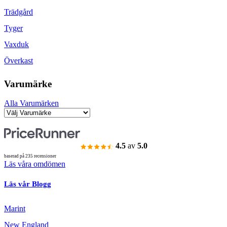
Trädgård
Tyger
Vaxduk
Överkast
Varumärke
Alla Varumärken
4.5
av
5.0
baserad på 235 recensioner
Läs våra omdömen
Läs vår Blogg
Marint
New England