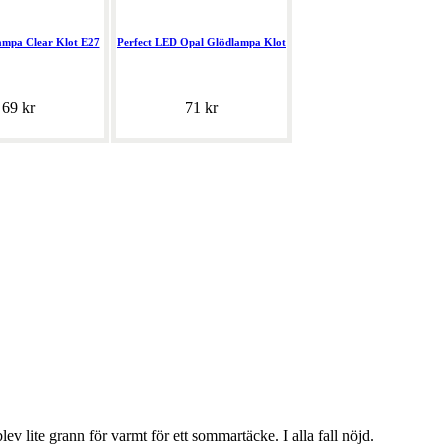
ampa Clear Klot E27
Perfect LED Opal Glödlampa Klot
69 kr
71 kr
lev lite grann för varmt för ett sommartäcke. I alla fall nöjd.