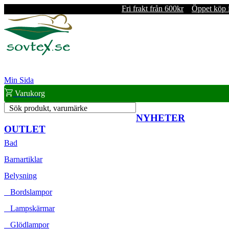
Fri frakt från 600kr
Öppet köp 
Min Sida
Varukorg
Sök produkt, varumärke
NYHETER
OUTLET
Bad
Barnartiklar
Belysning
Bordslampor
Lampskärmar
Glödlampor