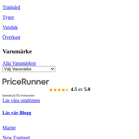
Trädgård
Tyger
Vaxduk
Överkast
Varumärke
Alla Varumärken
4.5
av
5.0
baserad på 235 recensioner
Läs våra omdömen
Läs vår Blogg
Marint
New England