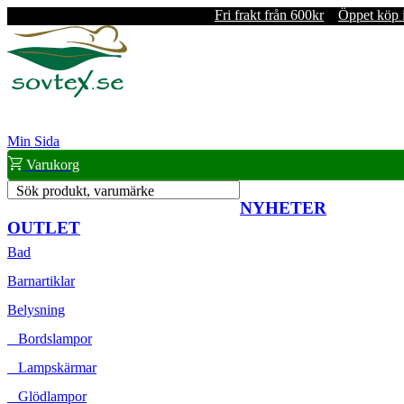
Fri frakt från 600kr
Öppet köp 
Min Sida
Varukorg
Sök produkt, varumärke
NYHETER
OUTLET
Bad
Barnartiklar
Belysning
Bordslampor
Lampskärmar
Glödlampor