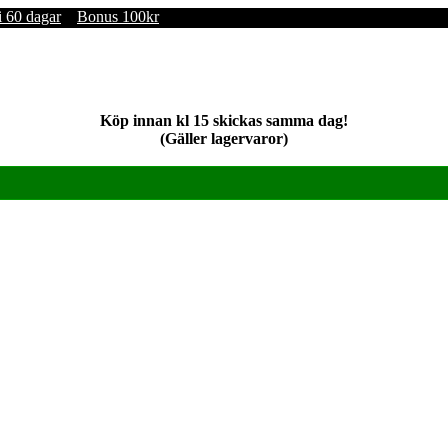
i 60 dagar
Bonus 100kr
Köp innan kl 15 skickas samma dag!
(Gäller lagervaror)