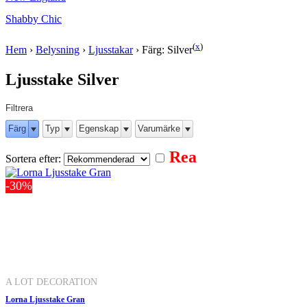
Shabby Chic
(
x
)
Hem
›
Belysning
›
Ljusstakar
›
Färg: Silver
Ljusstake Silver
Filtrera
Färg
Typ
Egenskap
Varumärke
Rea
Sortera efter:
-30%
A LOT DECORATION
Lorna Ljusstake Gran