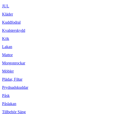
JUL
Kläder
Kuddfodral
Kvalsterskydd
Kök
Lakan
Mattor
Morgonrockar
Möbler
Plädar, Filtar
Prydnadskuddar
Påsk
Påslakan
Tillbehör Säng