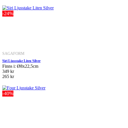
-24%
SAGAFORM
Siri Ljusstake Liten Silver
Finns i: Ø8x22,5cm
349 kr
265 kr
-40%