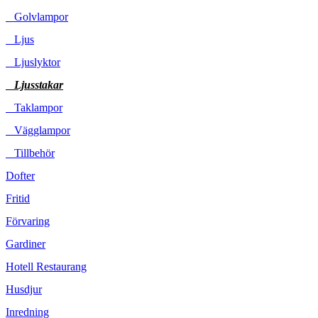
Golvlampor
Ljus
Ljuslyktor
Ljusstakar
Taklampor
Vägglampor
Tillbehör
Dofter
Fritid
Förvaring
Gardiner
Hotell Restaurang
Husdjur
Inredning