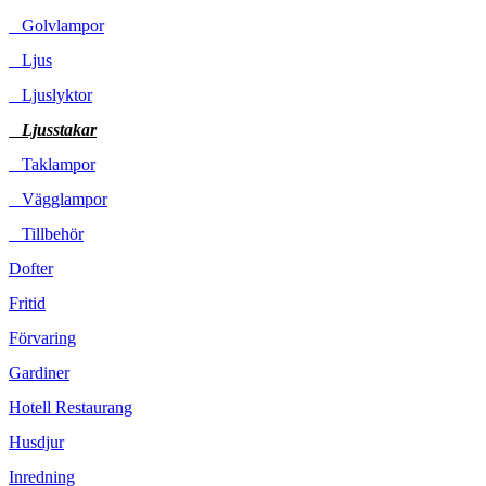
Golvlampor
Ljus
Ljuslyktor
Ljusstakar
Taklampor
Vägglampor
Tillbehör
Dofter
Fritid
Förvaring
Gardiner
Hotell Restaurang
Husdjur
Inredning