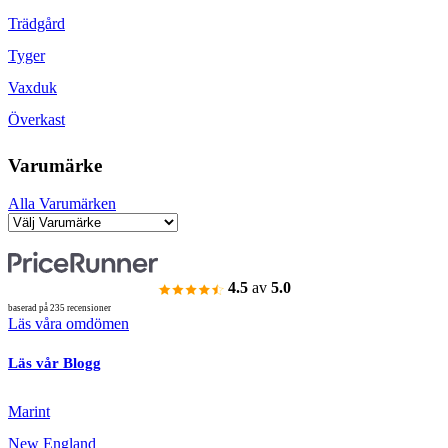
Trädgård
Tyger
Vaxduk
Överkast
Varumärke
Alla Varumärken
4.5
av
5.0
baserad på 235 recensioner
Läs våra omdömen
Läs vår Blogg
Marint
New England