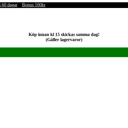
i 60 dagar
Bonus 100kr
Köp innan kl 15 skickas samma dag!
(Gäller lagervaror)