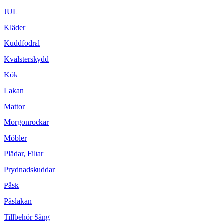
JUL
Kläder
Kuddfodral
Kvalsterskydd
Kök
Lakan
Mattor
Morgonrockar
Möbler
Plädar, Filtar
Prydnadskuddar
Påsk
Påslakan
Tillbehör Säng