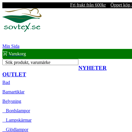
Fri frakt från 600kr
Öppet köp 
Min Sida
Varukorg
Sök produkt, varumärke
NYHETER
OUTLET
Bad
Barnartiklar
Belysning
Bordslampor
Lampskärmar
Glödlampor