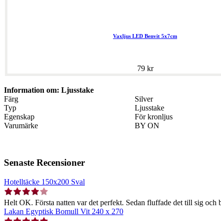
Vaxljus LED Benvit 5x7cm
79 kr
Information om: Ljusstake
Färg
Silver
Typ
Ljusstake
Egenskap
För kronljus
Varumärke
BY ON
Senaste Recensioner
Hotelltäcke 150x200 Sval
Helt OK. Första natten var det perfekt. Sedan fluffade det till sig och b
Lakan Egyptisk Bomull Vit 240 x 270