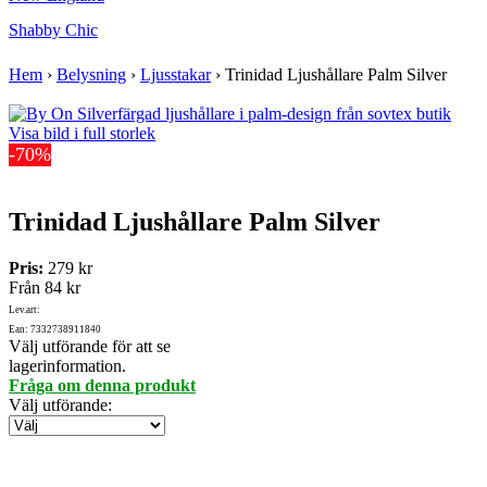
Shabby Chic
Hem
›
Belysning
›
Ljusstakar
›
Trinidad Ljushållare Palm Silver
Visa bild i full storlek
-70%
Trinidad Ljushållare Palm Silver
Pris:
279 kr
Från
84 kr
Lev.art:
Ean: 7332738911840
Välj utförande för att se
lagerinformation.
Fråga om denna produkt
Välj utförande
: