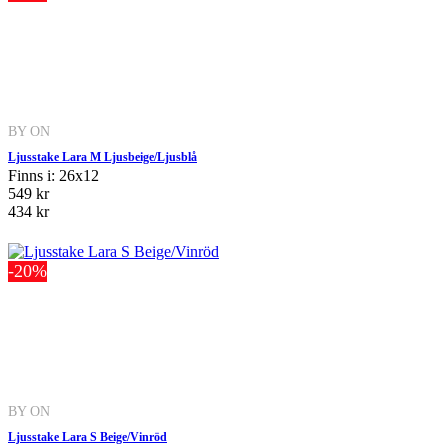
BY ON
Ljusstake Lara M Ljusbeige/Ljusblå
Finns i: 26x12
549 kr
434 kr
-20%
BY ON
Ljusstake Lara S Beige/Vinröd