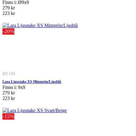
Finns i: Ø9x9
279 kr
223 kr
-20%
BY ON
Lara Ljusstake XS Mintgrön/Ljusblå
Finns i: 9x9
279 kr
223 kr
-15%