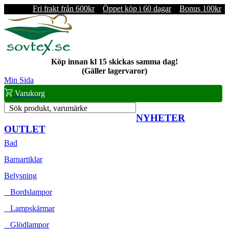
Fri frakt från 600kr
Öppet köp i 60 dagar
Bonus 100kr
Köp innan kl 15 skickas samma dag!
(Gäller lagervaror)
Min Sida
Varukorg
Sök produkt, varumärke
NYHETER
OUTLET
Bad
Barnartiklar
Belysning
Bordslampor
Lampskärmar
Glödlampor