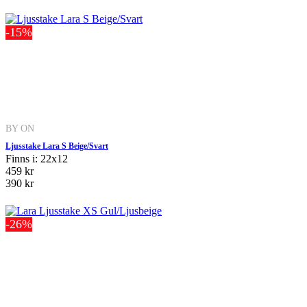
-15%
BY ON
Ljusstake Lara S Beige/Svart
Finns i: 22x12
459 kr
390 kr
-26%