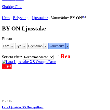
Shabby Chic
(
x
)
Hem
›
Belysning
›
Ljusstakar
›
Varumärke: BY ON
BY ON Ljusstake
Filtrera
Färg
Typ
Egenskap
Varumärke
Rea
Sortera efter:
-20%
BY ON
Lara Ljusstake XS Orange/Brun