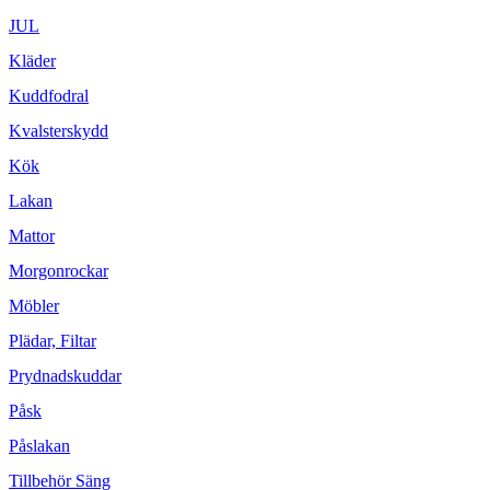
JUL
Kläder
Kuddfodral
Kvalsterskydd
Kök
Lakan
Mattor
Morgonrockar
Möbler
Plädar, Filtar
Prydnadskuddar
Påsk
Påslakan
Tillbehör Säng