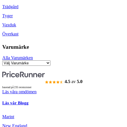
Trädgård
Tyger
Vaxduk
Överkast
Varumärke
Alla Varumärken
4.5
av
5.0
baserad på 235 recensioner
Läs våra omdömen
Läs vår Blogg
Marint
New England