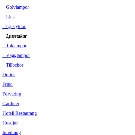
Golvlampor
Ljus
Ljuslyktor
Ljusstakar
Taklampor
Vägglampor
Tillbehör
Dofter
Fritid
Förvaring
Gardiner
Hotell Restaurang
Husdjur
Inredning