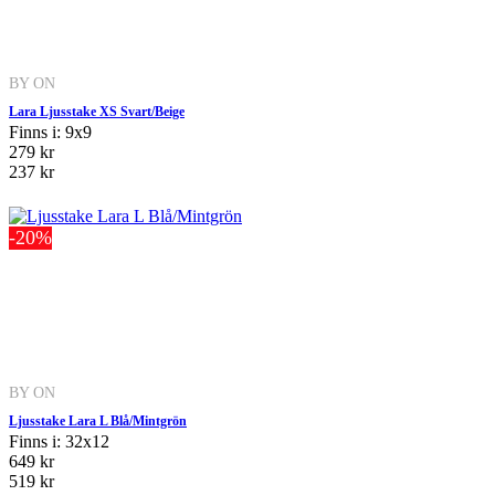
BY ON
Lara Ljusstake XS Svart/Beige
Finns i: 9x9
279 kr
237 kr
-20%
BY ON
Ljusstake Lara L Blå/Mintgrön
Finns i: 32x12
649 kr
519 kr