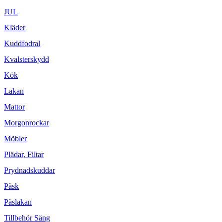
JUL
Kläder
Kuddfodral
Kvalsterskydd
Kök
Lakan
Mattor
Morgonrockar
Möbler
Plädar, Filtar
Prydnadskuddar
Påsk
Påslakan
Tillbehör Säng