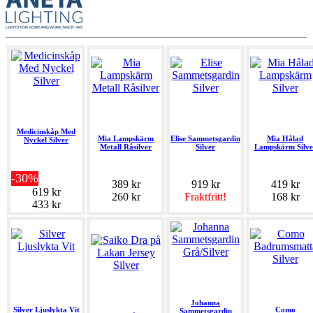
Medicinskåp Med
Mia Lampskärm
Elise Sammetsgardin
Mia Hålad
Nyckel Silver
Metall Råsilver
Silver
Lampskärm Silve
-30%
389 kr
919 kr
419 kr
619 kr
260 kr
Fraktfritt!
168 kr
433 kr
Johanna
Silver Ljuslykta Vit
Como
Sammetsgardin