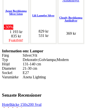
Agust Bordslampa
Silver Liten
Lili Lampfot Silver
Cloudy Bordslampa
Antiksilver
-30%
829 kr
1 193 kr
369 kr
531 kr
835 kr
Fraktfritt!
Information om: Lampor
Färg
Silver;Vit
Typ
Dekorativ;Golvlampa;Modern
Höjd
131-140 cm
Diameter
21-30 cm
Sockel
E27
Varumärke
Aneta Lighting
Senaste Recensioner
Hotelltäcke 150x200 Sval