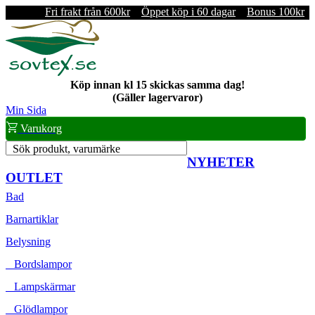
Fri frakt från 600kr
Öppet köp i 60 dagar
Bonus 100kr
Köp innan kl 15 skickas samma dag!
(Gäller lagervaror)
Min Sida
Varukorg
Sök produkt, varumärke
NYHETER
OUTLET
Bad
Barnartiklar
Belysning
Bordslampor
Lampskärmar
Glödlampor