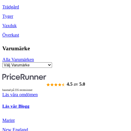
Trädgård
Tyger
Vaxduk
Överkast
Varumärke
Alla Varumärken
4.5
av
5.0
baserad på 235 recensioner
Läs våra omdömen
Läs vår Blogg
Marint
New England