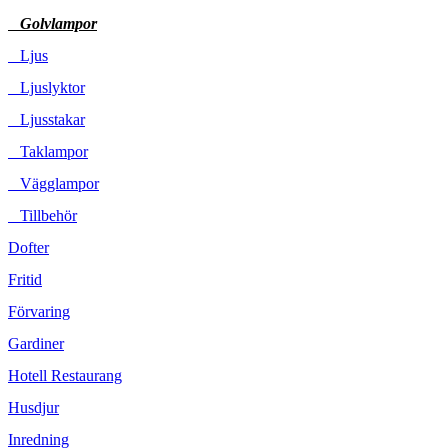
Golvlampor
Ljus
Ljuslyktor
Ljusstakar
Taklampor
Vägglampor
Tillbehör
Dofter
Fritid
Förvaring
Gardiner
Hotell Restaurang
Husdjur
Inredning