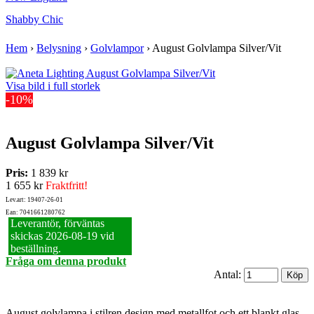
Shabby Chic
Hem
›
Belysning
›
Golvlampor
›
August Golvlampa Silver/Vit
Visa bild i full storlek
-10%
August Golvlampa Silver/Vit
Pris:
1 839 kr
1 655 kr
Fraktfritt!
Lev.art: 19407-26-01
Ean: 7041661280762
Leverantör, förväntas
skickas 2026‑08‑19 vid
beställning.
Fråga om denna produkt
Antal:
August golvlampa i stilren design med metallfot och ett blankt glas