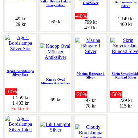
Saiko Dra på Lakan
Badrumsmatta
Grå/Silver
Jersey Silver
Silver
-40%
49 kr
1 149 kr
599 kr
799 kr
29 kr
460 kr
479 kr
Agust Bordslampa
Marina Hängare 1
Skrin Smyckeslå
Silver Stor
Silver
Rundad Silver
Knopp Oval
Mönster Antiksilver
-10%
-20%
-50%
1 559 kr
69 kr
97 kr
229 kr
1 403 kr
78 kr
115 kr
Fraktfritt!