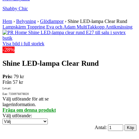
Shabby Chic
Hem
›
Belysning
›
Glödlampor
›
Shine LED-lampa Clear Rund
Lampskärm Toppring Eva och Adam Multi
Takkopp Antikmässing
Visa bild i full storlek
-28%
Shine LED-lampa Clear Rund
Pris:
79 kr
Från
57 kr
Lev.art:
Ean: 7330976078820
Välj utförande för att se
lagerinformation.
Fråga om denna produkt
Välj utförande
:
Antal: