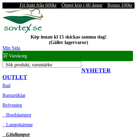
Fri frakt från 600kr
Öppet köp i 60 dagar
Bonus 100kr
Köp innan kl 15 skickas samma dag!
(Gäller lagervaror)
Min Sida
Varukorg
Sök produkt, varumärke
NYHETER
OUTLET
Bad
Barnartiklar
Belysning
Bordslampor
Lampskärmar
Glödlampor