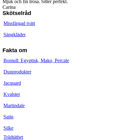
Mjuk och fin trosa. Sitter perfekt.
Carina
Skötselråd
Missfärgad tvätt
Sängkläder
Fakta om
Bomull: Egyptisk, Mako, Percale
Dunprodukter
Jacquard
Kvalster
Martindale
Satin
Silke
Trådtäthet