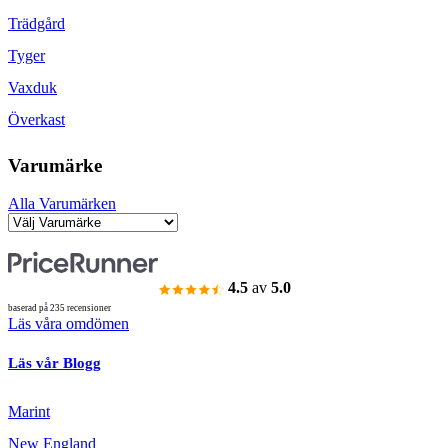
Trädgård
Tyger
Vaxduk
Överkast
Varumärke
Alla Varumärken
4.5
av
5.0
baserad på 235 recensioner
Läs våra omdömen
Läs vår Blogg
Marint
New England