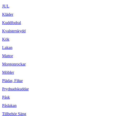
JUL
Kläder
Kuddfodral
Kvalsterskydd
Kök
Lakan
Mattor
Morgonrockar
Möbler
Plädar, Filtar
Prydnadskuddar
Påsk
Påslakan
Tillbehör Säng