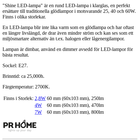
"Shine LED-lampa" är en rund LED-lampa i klarglas, en perfekt
ersättare till traditionella glödlampor i motsvarande 25, 40 och 60W.
Finns i olika storlekar.
En LED-lampa blir inte lika varm som en glödlampa och har oftast
en längre livslängd, de drar även mindre ström och kan ses som ett
miljösmartare alternativ än t.ex. halogen eller lågenergilampor.
Lampan är dimbar, använd en dimmer avsedd för LED-lampor för
bästa resultat.
Sockel: E27.
Brinntid: ca 25,000h.
Färgtemperatur: 2700K.
Finns i Storlek:
2,8W
60 mm (60x103 mm), 250lm
4W
60 mm (60x103 mm), 470lm
7W
60 mm (60x103 mm), 800lm