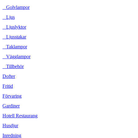
Golvlampor
Ljus
Ljuslyktor
Ljusstakar
Taklampor
Vägglampor
Tillbehör
Dofter
Fritid
Förvaring
Gardiner
Hotell Restaurang
Husdjur
Inredning