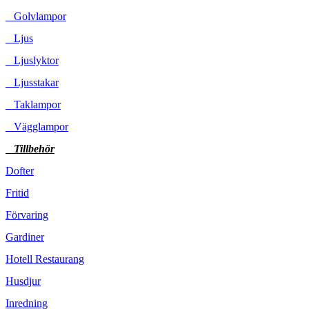
Golvlampor
Ljus
Ljuslyktor
Ljusstakar
Taklampor
Vägglampor
Tillbehör
Dofter
Fritid
Förvaring
Gardiner
Hotell Restaurang
Husdjur
Inredning