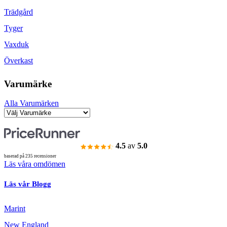
Trädgård
Tyger
Vaxduk
Överkast
Varumärke
Alla Varumärken
4.5
av
5.0
baserad på 235 recensioner
Läs våra omdömen
Läs vår Blogg
Marint
New England