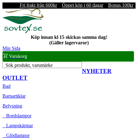
Fri frakt från 600kr
Öppet köp i 60 dagar
Bonus 100kr
Köp innan kl 15 skickas samma dag!
(Gäller lagervaror)
Min Sida
Varukorg
Sök produkt, varumärke
NYHETER
OUTLET
Bad
Barnartiklar
Belysning
Bordslampor
Lampskärmar
Glödlampor