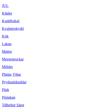
JUL
Kläder
Kuddfodral
Kvalsterskydd
Kök
Lakan
Mattor
Morgonrockar
Möbler
Plädar, Filtar
Prydnadskuddar
Påsk
Påslakan
Tillbehör Säng