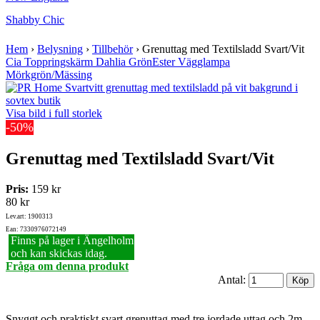
Shabby Chic
Hem
›
Belysning
›
Tillbehör
›
Grenuttag med Textilsladd Svart/Vit
Cia Toppringskärm Dahlia Grön
Ester Vägglampa
Mörkgrön/Mässing
Visa bild i full storlek
-50%
Grenuttag med Textilsladd Svart/Vit
Pris:
159 kr
80 kr
Lev.art: 1900313
Ean: 7330976072149
Finns på lager i Ängelholm
och kan skickas idag.
Fråga om denna produkt
Antal:
Snyggt och praktiskt svart grenuttag med tre jordade uttag och 2m