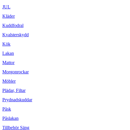
JUL
Kläder
Kuddfodral
Kvalsterskydd
Kök
Lakan
Mattor
Morgonrockar
Möbler
Plädar, Filtar
Prydnadskuddar
Påsk
Påslakan
Tillbehör Säng