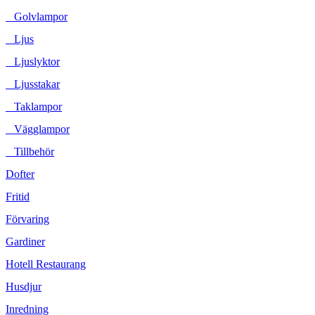
Golvlampor
Ljus
Ljuslyktor
Ljusstakar
Taklampor
Vägglampor
Tillbehör
Dofter
Fritid
Förvaring
Gardiner
Hotell Restaurang
Husdjur
Inredning