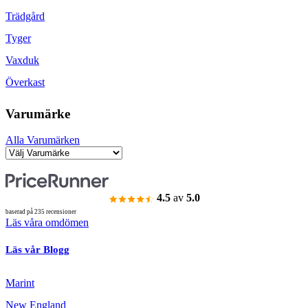
Trädgård
Tyger
Vaxduk
Överkast
Varumärke
Alla Varumärken
4.5
av
5.0
baserad på 235 recensioner
Läs våra omdömen
Läs vår Blogg
Marint
New England