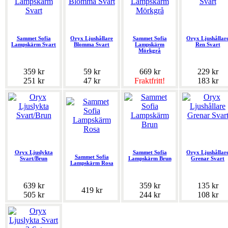
Sammet Sofia
Oryx Ljushållare
Sammet Sofia
Oryx Ljushållar
Lampskärm Svart
Blomma Svart
Lampskärm
Ren Svart
Mörkgrå
359 kr
59 kr
669 kr
229 kr
251 kr
47 kr
Fraktfritt!
183 kr
Oryx Ljuslykta
Sammet Sofia
Oryx Ljushållar
Sammet Sofia
Svart/Brun
Lampskärm Brun
Grenar Svart
Lampskärm Rosa
639 kr
359 kr
135 kr
419 kr
505 kr
244 kr
108 kr