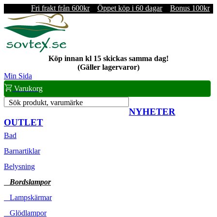
Fri frakt från 600kr
Öppet köp i 60 dagar
Bonus 100kr
Köp innan kl 15 skickas samma dag!
(Gäller lagervaror)
Min Sida
Varukorg
Sök produkt, varumärke
NYHETER
OUTLET
Bad
Barnartiklar
Belysning
Bordslampor
Lampskärmar
Glödlampor