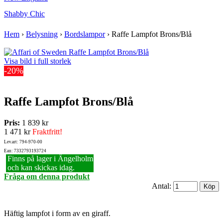
Shabby Chic
Hem
›
Belysning
›
Bordslampor
›
Raffe Lampfot Brons/Blå
Visa bild i full storlek
-20%
Raffe Lampfot Brons/Blå
Pris:
1 839 kr
1 471 kr
Fraktfritt!
Lev.art: 794-970-00
Ean: 7332793193724
Finns på lager i Ängelholm
och kan skickas idag.
Fråga om denna produkt
Antal:
Häftig lampfot i form av en giraff.