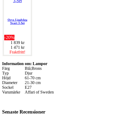
Oryx Ljuslykta
Svart 3-Set
-20%
1 839 kr
1 471 kr
Fraktfritt!
Information om: Lampor
Färg
Blå;Brons
Typ
Djur
Höjd
61-70 cm
Diameter
21-30 cm
Sockel
E27
Varumärke
Affari of Sweden
Senaste Recensioner