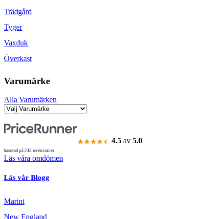
Trädgård
Tyger
Vaxduk
Överkast
Varumärke
Alla Varumärken
4.5
av
5.0
baserad på 235 recensioner
Läs våra omdömen
Läs vår Blogg
Marint
New England