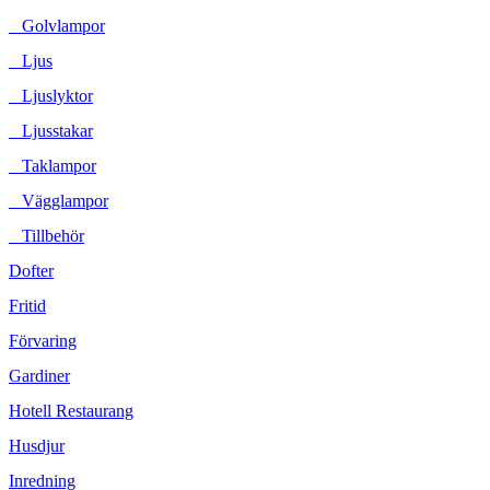
Golvlampor
Ljus
Ljuslyktor
Ljusstakar
Taklampor
Vägglampor
Tillbehör
Dofter
Fritid
Förvaring
Gardiner
Hotell Restaurang
Husdjur
Inredning