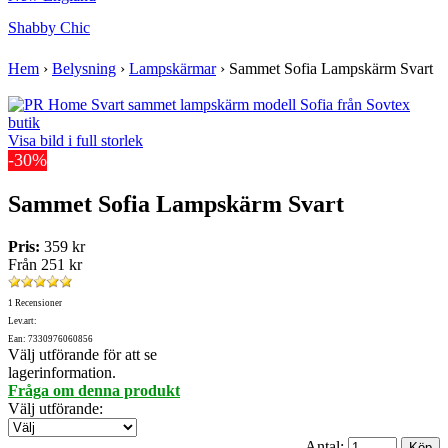
Shabby Chic
Hem
›
Belysning
›
Lampskärmar
›
Sammet Sofia Lampskärm Svart
Visa bild i full storlek
-30%
Sammet Sofia Lampskärm Svart
Pris:
359 kr
Från
251 kr
1 Recensioner
Lev.art:
Ean: 7330976060856
Välj utförande för att se
lagerinformation.
Fråga om denna produkt
Välj utförande
:
Antal: