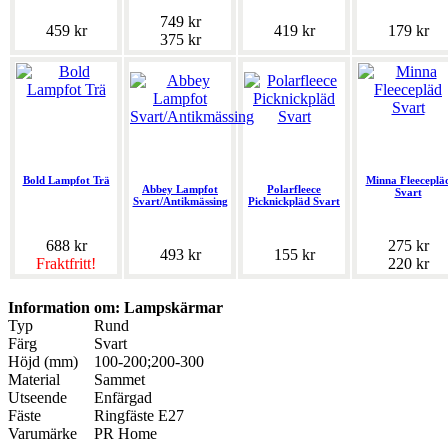
749 kr
459 kr
419 kr
179 kr
375 kr
Bold Lampfot Trä
Minna Fleeceplä
Abbey Lampfot
Polarfleece
Svart
Svart/Antikmässing
Picknickpläd Svart
688 kr
275 kr
493 kr
155 kr
Fraktfritt!
220 kr
Information om: Lampskärmar
Typ
Rund
Färg
Svart
Höjd (mm)
100-200;200-300
Material
Sammet
Utseende
Enfärgad
Fäste
Ringfäste E27
Varumärke
PR Home