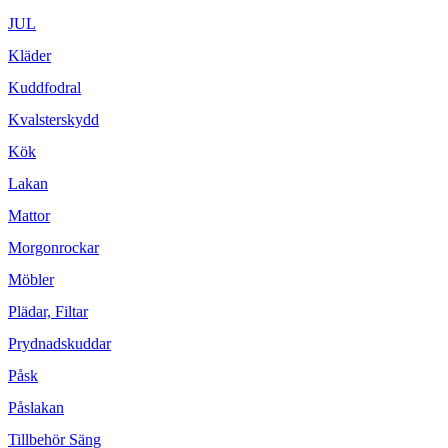
JUL
Kläder
Kuddfodral
Kvalsterskydd
Kök
Lakan
Mattor
Morgonrockar
Möbler
Plädar, Filtar
Prydnadskuddar
Påsk
Påslakan
Tillbehör Säng