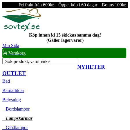
Fri frakt från 600kr
Öppet köp i 60 dagar
Bonus 100kr
Köp innan kl 15 skickas samma dag!
(Gäller lagervaror)
Min Sida
Varukorg
Sök produkt, varumärke
NYHETER
OUTLET
Bad
Barnartiklar
Belysning
Bordslampor
Lampskärmar
Glödlampor