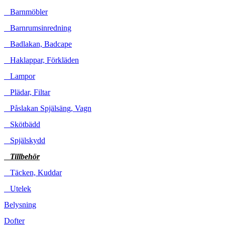
Barnmöbler
Barnrumsinredning
Badlakan, Badcape
Haklappar, Förkläden
Lampor
Plädar, Filtar
Påslakan Spjälsäng, Vagn
Skötbädd
Spjälskydd
Tillbehör
Täcken, Kuddar
Utelek
Belysning
Dofter