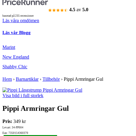
4.5
av
5.0
baserad på 235 recensioner
Läs våra omdömen
Läs vår Blogg
Marint
New England
Shabby Chic
Hem
›
Barnartiklar
›
Tillbehör
›
Pippi Armringar Gul
Visa bild i full storlek
Pippi Armringar Gul
Pris:
349 kr
Lev.art: 34-PP004
Ean: 7350154360370