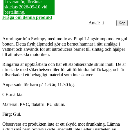
Leverantör, förväntas
skickas 2026‑09‑10 vid
beställning.
Fråga om denna produkt
Antal:
Armringar från Swimpy med motiv av Pippi Långstrump mot en gul
botten. Detta flythjälpmedel gör att barnet hamnar i rätt simläge i
vattnet och används för att introducera barnet till simtag och hjälper
till att utveckla motoriken.
Ringarna är uppblåsbara och har ett stabiliserande skum inuti. De är
utrustade med säkerhetsventiler för att förhindra luftläckage, och är
tillverkade i ett behagligt material som inte skaver.
Anpassade för barn på 1-6 år, 11-30 kg.
CE-märkta.
Material: PVC, ftalatfri. PU-skum.
Färg: Gul.
Observera att produkten inte är ett skydd mot drunkning. Lämna
aldrig små barn oövervakade, speciellt inte i eller i närheten av