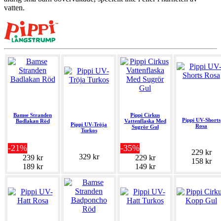
vatten.
Bamse Stranden
Pippi Cirkus
Pippi UV-Shorts
Badlakan Röd
Vattenflaska Med
Pippi UV-Tröja
Rosa
Sugrör Gul
Turkos
-21%
-35%
229 kr
329 kr
239 kr
229 kr
158 kr
189 kr
149 kr