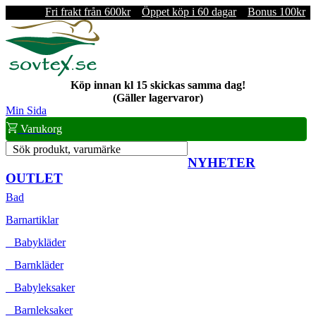
Fri frakt från 600kr
Öppet köp i 60 dagar
Bonus 100kr
Köp innan kl 15 skickas samma dag!
(Gäller lagervaror)
Min Sida
Varukorg
Sök produkt, varumärke
NYHETER
OUTLET
Bad
Barnartiklar
Babykläder
Barnkläder
Babyleksaker
Barnleksaker