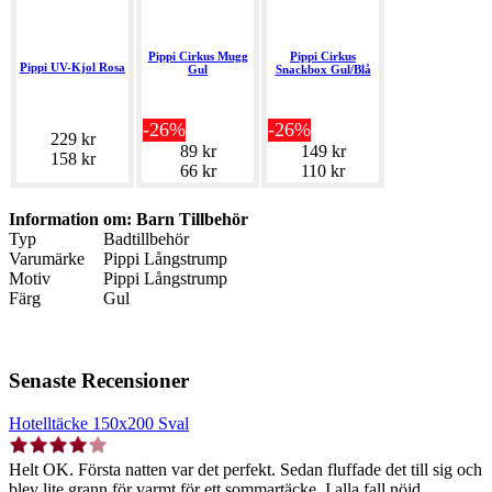
Pippi Cirkus Mugg
Pippi Cirkus
Pippi UV-Kjol Rosa
Gul
Snackbox Gul/Blå
-26%
-26%
229 kr
89 kr
149 kr
158 kr
66 kr
110 kr
Information om: Barn Tillbehör
Typ
Badtillbehör
Varumärke
Pippi Långstrump
Motiv
Pippi Långstrump
Färg
Gul
Senaste Recensioner
Hotelltäcke 150x200 Sval
Helt OK. Första natten var det perfekt. Sedan fluffade det till sig och
blev lite grann för varmt för ett sommartäcke. I alla fall nöjd.