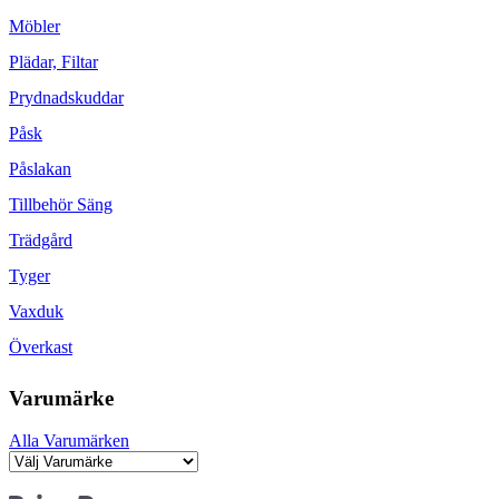
Möbler
Plädar, Filtar
Prydnadskuddar
Påsk
Påslakan
Tillbehör Säng
Trädgård
Tyger
Vaxduk
Överkast
Varumärke
Alla Varumärken