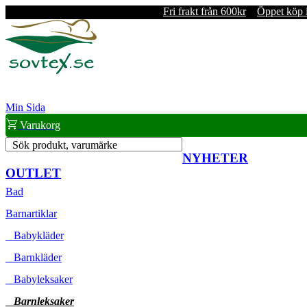
Fri frakt från 600kr
Öppet köp 
Min Sida
Varukorg
Sök produkt, varumärke
NYHETER
OUTLET
Bad
Barnartiklar
Babykläder
Barnkläder
Babyleksaker
Barnleksaker