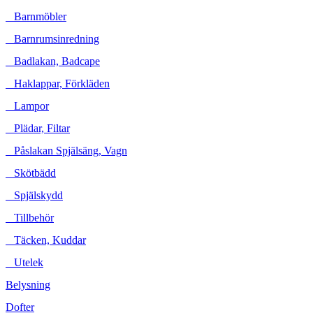
Barnmöbler
Barnrumsinredning
Badlakan, Badcape
Haklappar, Förkläden
Lampor
Plädar, Filtar
Påslakan Spjälsäng, Vagn
Skötbädd
Spjälskydd
Tillbehör
Täcken, Kuddar
Utelek
Belysning
Dofter