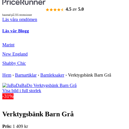
4.5
av
5.0
baserad på 235 recensioner
Läs våra omdömen
Läs vår Blogg
Marint
New England
Shabby Chic
Hem
›
Barnartiklar
›
Barnleksaker
›
Verktygsbänk Barn Grå
Visa bild i full storlek
-31%
Verktygsbänk Barn Grå
Pris:
1 409 kr