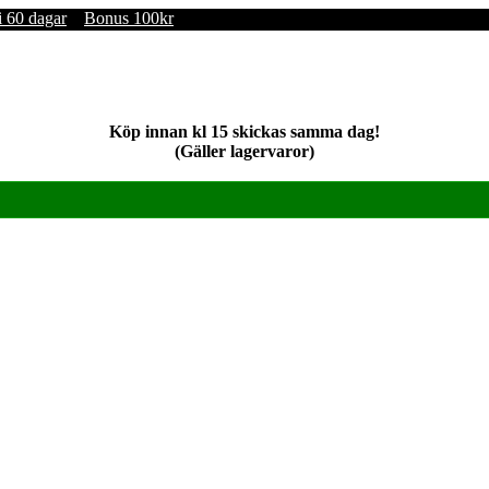
i 60 dagar
Bonus 100kr
Köp innan kl 15 skickas samma dag!
(Gäller lagervaror)