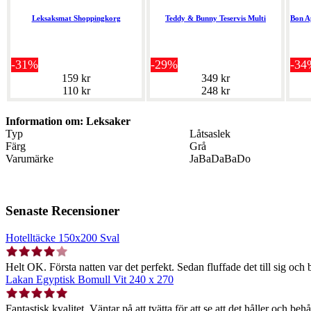
Leksaksmat Shoppingkorg
Teddy & Bunny Teservis Multi
Bon A
-31%
-29%
-34
159 kr
349 kr
110 kr
248 kr
Information om: Leksaker
Typ
Låtsaslek
Färg
Grå
Varumärke
JaBaDaBaDo
Senaste Recensioner
Hotelltäcke 150x200 Sval
Helt OK. Första natten var det perfekt. Sedan fluffade det till sig och b
Lakan Egyptisk Bomull Vit 240 x 270
Fantastisk kvalitet. Väntar på att tvätta för att se att det håller och behå