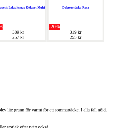
ppetit Leksaksmat Köksset Multi
Doktorsväska Rosa
%
-20%
389 kr
319 kr
257 kr
255 kr
lev lite grann för varmt för ett sommartäcke. I alla fall nöjd.
ller storlek efter tvätt också.