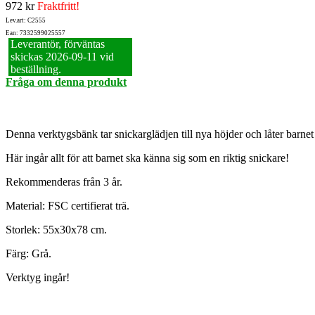
972 kr
Fraktfritt!
Lev.art: C2555
Ean: 7332599025557
Leverantör, förväntas
skickas 2026‑09‑11 vid
beställning.
Fråga om denna produkt
Denna verktygsbänk tar snickarglädjen till nya höjder och låter barnet
Här ingår allt för att barnet ska känna sig som en riktig snickare!
Rekommenderas från 3 år.
Material: FSC certifierat trä.
Storlek: 55x30x78 cm.
Färg: Grå.
Verktyg ingår!