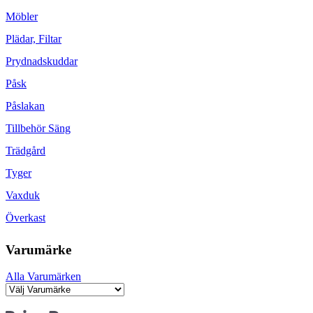
Möbler
Plädar, Filtar
Prydnadskuddar
Påsk
Påslakan
Tillbehör Säng
Trädgård
Tyger
Vaxduk
Överkast
Varumärke
Alla Varumärken