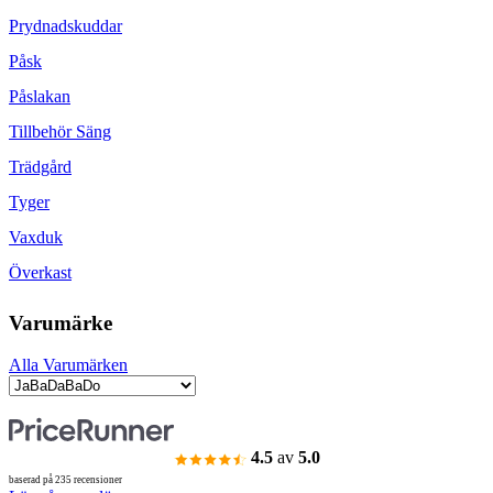
Prydnadskuddar
Påsk
Påslakan
Tillbehör Säng
Trädgård
Tyger
Vaxduk
Överkast
Varumärke
Alla Varumärken
4.5
av
5.0
baserad på 235 recensioner