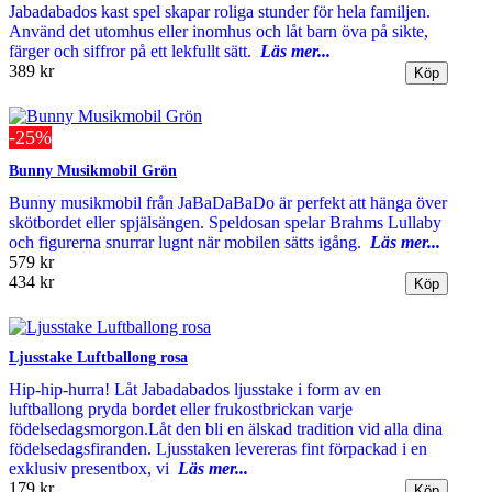
Jabadabados kast spel skapar roliga stunder för hela familjen.
Använd det utomhus eller inomhus och låt barn öva på sikte,
färger och siffror på ett lekfullt sätt.
Läs mer...
389 kr
-25%
Bunny Musikmobil Grön
Bunny musikmobil från JaBaDaBaDo är perfekt att hänga över
skötbordet eller spjälsängen. Speldosan spelar Brahms Lullaby
och figurerna snurrar lugnt när mobilen sätts igång.
Läs mer...
579 kr
434 kr
Ljusstake Luftballong rosa
Hip-hip-hurra! Låt Jabadabados ljusstake i form av en
luftballong pryda bordet eller frukostbrickan varje
födelsedagsmorgon.Låt den bli en älskad tradition vid alla dina
födelsedagsfiranden. Ljusstaken levereras fint förpackad i en
exklusiv presentbox, vi
Läs mer...
179 kr