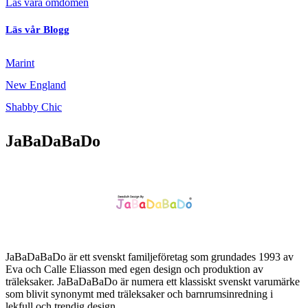
Läs våra omdömen
Läs vår Blogg
Marint
New England
Shabby Chic
JaBaDaBaDo
JaBaDaBaDo är ett svenskt familjeföretag som grundades 1993 av
Eva och Calle Eliasson med egen design och produktion av
träleksaker. JaBaDaBaDo är numera ett klassiskt svenskt varumärke
som blivit synonymt med träleksaker och barnrumsinredning i
lekfull och trendig design.