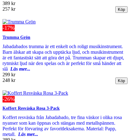
389 kr
257 kr
-17%
Trumma Grön
Jabadabados trumma är ett enkelt och roligt musikinstrument.
Barn älskar att skapa och upptäcka ljud, och musikinstrument
är ett fantastiskt sätt att göra det på. Trumman skapar ett djupt,
rytmiskt ljud när den spelas och är perfekt för små händer att
slå
Läs mer...
299 kr
248 kr
-26%
Koffert Resväska Rosa 3-Pack
Koffert resväska från Jabadabado, tre fina väskor i olika rosa
nyanser som kan öppnas och stängas med metallspännen.
Perfekt för förvaring av favoritleksakerna. Material: Papp,
metall.
Läs mer...
389 kr