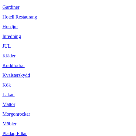
Gardiner
Hotell Restaurang
Husdjur
Inredning
JUL
Kläder
Kuddfodral
Kvalsterskydd
Kök
Lakan
Mattor
Morgonrockar
Möbler
Plädar, Filtar