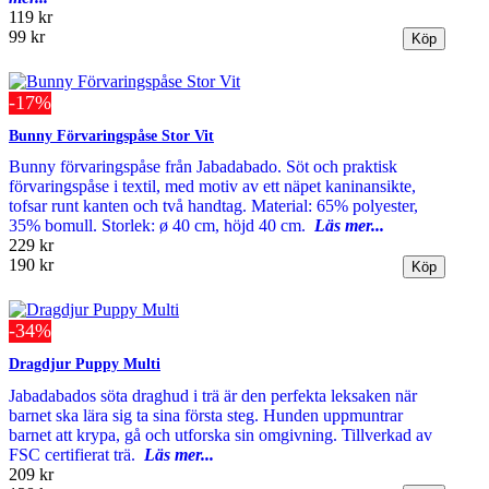
119 kr
99 kr
-17%
Bunny Förvaringspåse Stor Vit
Bunny förvaringspåse från Jabadabado. Söt och praktisk
förvaringspåse i textil, med motiv av ett näpet kaninansikte,
tofsar runt kanten och två handtag. Material: 65% polyester,
35% bomull. Storlek: ø 40 cm, höjd 40 cm.
Läs mer...
229 kr
190 kr
-34%
Dragdjur Puppy Multi
Jabadabados söta draghud i trä är den perfekta leksaken när
barnet ska lära sig ta sina första steg. Hunden uppmuntrar
barnet att krypa, gå och utforska sin omgivning. Tillverkad av
FSC certifierat trä.
Läs mer...
209 kr