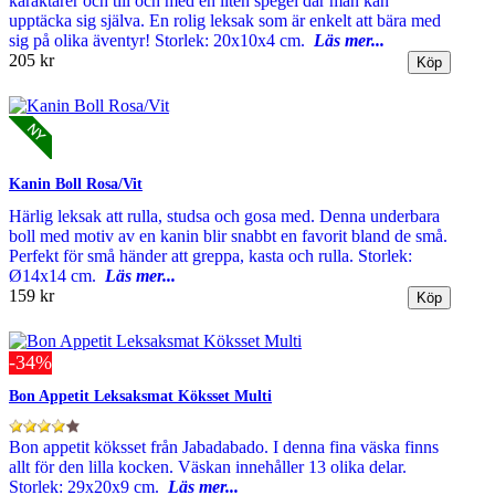
karaktärer och till och med en liten spegel där man kan
upptäcka sig själva. En rolig leksak som är enkelt att bära med
sig på olika äventyr! Storlek: 20x10x4 cm.
Läs mer...
205 kr
Kanin Boll Rosa/Vit
Härlig leksak att rulla, studsa och gosa med. Denna underbara
boll med motiv av en kanin blir snabbt en favorit bland de små.
Perfekt för små händer att greppa, kasta och rulla. Storlek:
Ø14x14 cm.
Läs mer...
159 kr
-34%
Bon Appetit Leksaksmat Köksset Multi
Bon appetit köksset från Jabadabado. I denna fina väska finns
allt för den lilla kocken. Väskan innehåller 13 olika delar.
Storlek: 29x20x9 cm.
Läs mer...