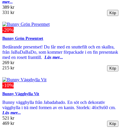
mer...
389 kr
331 kr
-20%
Bunny Grön Presentset
Bedårande presentset! Du får med en snuttefilt och en skallra,
från JaBaDaBaDo, som kommer förpackade i en fin presentask
med en rosett framtill.
Läs mer...
269 kr
215 kr
-10%
Bunny Vägghylla Vit
Bunny vägghylla från Jabadabado. En söt och dekorativ
vägghylla i trä med formen av en kanin. Storlek: 46x9x60 cm.
Läs mer...
521 kr
469 kr