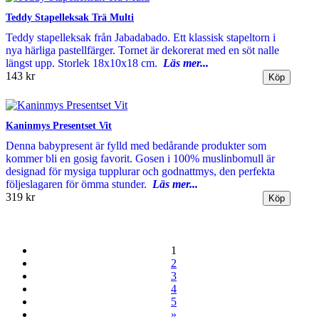
Teddy Stapelleksak Trä Multi
Teddy stapelleksak från Jabadabado. Ett klassisk stapeltorn i
nya härliga pastellfärger. Tornet är dekorerat med en söt nalle
längst upp. Storlek 18x10x18 cm.
Läs mer...
143 kr
Kaninmys Presentset Vit
Denna babypresent är fylld med bedårande produkter som
kommer bli en gosig favorit. Gosen i 100% muslinbomull är
designad för mysiga tupplurar och godnattmys, den perfekta
följeslagaren för ömma stunder.
Läs mer...
319 kr
1
2
3
4
5
»