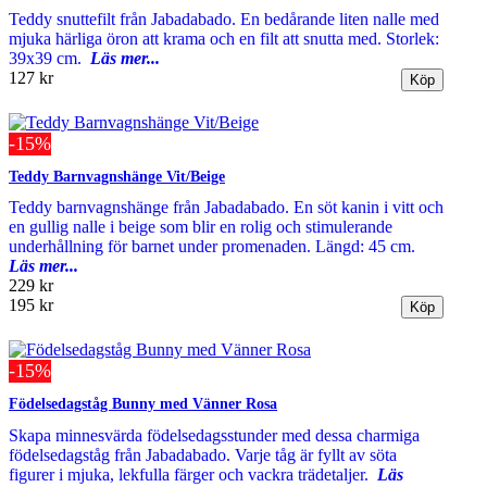
Teddy snuttefilt från Jabadabado. En bedårande liten nalle med
mjuka härliga öron att krama och en filt att snutta med. Storlek:
39x39 cm.
Läs mer...
127 kr
-15%
Teddy Barnvagnshänge Vit/Beige
Teddy barnvagnshänge från Jabadabado. En söt kanin i vitt och
en gullig nalle i beige som blir en rolig och stimulerande
underhållning för barnet under promenaden. Längd: 45 cm.
Läs mer...
229 kr
195 kr
-15%
Födelsedagståg Bunny med Vänner Rosa
Skapa minnesvärda födelsedagsstunder med dessa charmiga
födelsedagståg från Jabadabado. Varje tåg är fyllt av söta
figurer i mjuka, lekfulla färger och vackra trädetaljer.
Läs