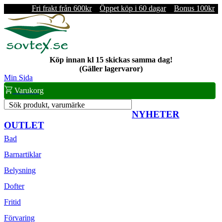
Fri frakt från 600kr
Öppet köp i 60 dagar
Bonus 100kr
Köp innan kl 15 skickas samma dag!
(Gäller lagervaror)
Min Sida
Varukorg
Sök produkt, varumärke
NYHETER
OUTLET
Bad
Barnartiklar
Belysning
Dofter
Fritid
Förvaring