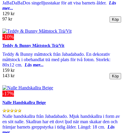
JaBaDaBaDos singelljusstakar för att visa barnets ålder.
Läs
mer...
129 kr
97 kr
-10%
Teddy & Bunny Måttstock Trä/Vit
Teddy & Bunny måttstock från Jabadabado. En dekorativ
måttstock i obehandlat trä med plats för två foton. Storlek:
80x12 cm.
Läs mer...
159 kr
143 kr
-17%
Nalle Handskallra Beige
Nalle handskallra från Jabadabado. Mjuk handskallra i form av
en söt nalle. Skallran har ett dovt ljud när man skakar den och
främjar barnets greppstyrka i tidig ålder. Längd: 18 cm.
Läs
mer...