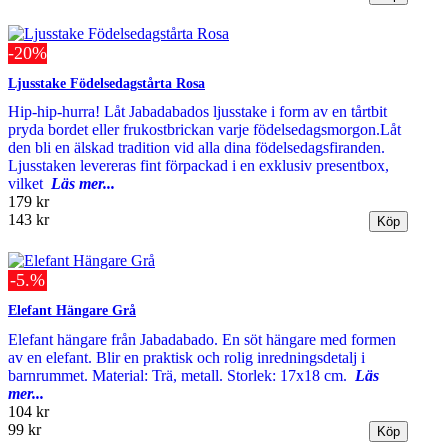
-20%
Ljusstake Födelsedagstårta Rosa
Hip-hip-hurra! Låt Jabadabados ljusstake i form av en tårtbit
pryda bordet eller frukostbrickan varje födelsedagsmorgon.Låt
den bli en älskad tradition vid alla dina födelsedagsfiranden.
Ljusstaken levereras fint förpackad i en exklusiv presentbox,
vilket
Läs mer...
179 kr
143 kr
-5.%
Elefant Hängare Grå
Elefant hängare från Jabadabado. En söt hängare med formen
av en elefant. Blir en praktisk och rolig inredningsdetalj i
barnrummet. Material: Trä, metall. Storlek: 17x18 cm.
Läs
mer...
104 kr
99 kr