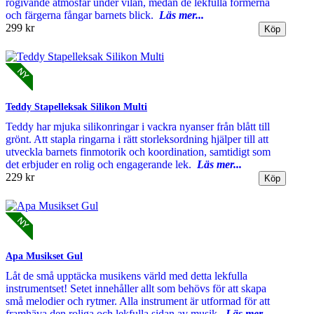
rogivande atmosfär under vilan, medan de lekfulla formerna
och färgerna fångar barnets blick.
Läs mer...
299 kr
Teddy Stapelleksak Silikon Multi
Teddy har mjuka silikonringar i vackra nyanser från blått till
grönt. Att stapla ringarna i rätt storleksordning hjälper till att
utveckla barnets finmotorik och koordination, samtidigt som
det erbjuder en rolig och engagerande lek.
Läs mer...
229 kr
Apa Musikset Gul
Låt de små upptäcka musikens värld med detta lekfulla
instrumentset! Setet innehåller allt som behövs för att skapa
små melodier och rytmer. Alla instrument är utformad för att
framhäva den roliga och lekfulla sidan av musik.
Läs mer...