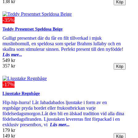
138 kr
-35%
Teddy Presentset Speldosa Beige
Gulligt presentset där du får en filt tillverkad i mjuk
muslinbomull, en speldosa som spelar Brahms lullaby och en
skallra som stimulerar sinnen. Perfekt present till den nyfödde!
Läs mer...
549 kr
357 kr
-17%
Ljusstake Regnbåge
Hip-hip-hurra! Låt Jabadabados ljusstake i form av en
regnbåge pryda bordet eller frukostbrickan varje
födelsedagsmorgon.Låt den bli en älskad tradition vid alla dina
födelsedagsfiranden. Ljusstaken levereras fint förpackad i en
exklusiv presentbox, vi
Läs mer...
179 kr
149 kr