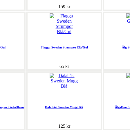
159 kr
/Gul
Flagga Sweden Strumpor Blå/Gul
Älg S
65 kr
umpor Grön/Brun
Dalahäst Sweden Mugg Blå
Älg-Duo S
125 kr