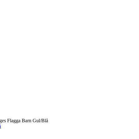
iges Flagga Barn Gul/Blå
å