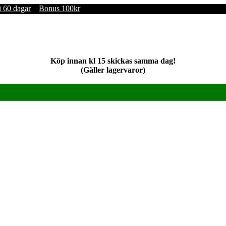
i 60 dagar
Bonus 100kr
Köp innan kl 15 skickas samma dag!
(Gäller lagervaror)