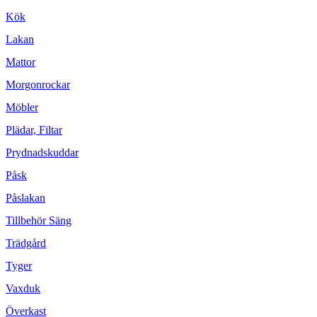
Kök
Lakan
Mattor
Morgonrockar
Möbler
Plädar, Filtar
Prydnadskuddar
Påsk
Påslakan
Tillbehör Säng
Trädgård
Tyger
Vaxduk
Överkast