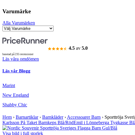
Varumärke
Alla Varumärken
4.5
av
5.0
baserad på 235 recensioner
Läs våra omdömen
Läs vår Blogg
Marint
New England
Shabby Chic
Hem
›
Barnartiklar
›
Barnkläder
›
Accessoarer Barn
›
Sporttröja Sver
Karlsson På Taket Barnkeps Blå/Röd
Emil i Lönneberga Tygkasse Bl
Visa bild i full storlek