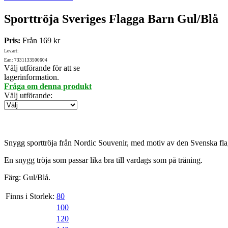
Sporttröja Sveriges Flagga Barn Gul/Blå
Pris:
Från
169 kr
Lev.art:
Ean: 7331133500604
Välj utförande för att se
lagerinformation.
Fråga om denna produkt
Välj utförande
:
Snygg sporttröja från Nordic Souvenir, med motiv av den Svenska fl
En snygg tröja som passar lika bra till vardags som på träning.
Färg: Gul/Blå.
Finns i Storlek:
80
100
120