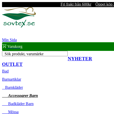
Fri frakt från 600kr
Öppet köp 
Min Sida
Varukorg
Sök produkt, varumärke
NYHETER
OUTLET
Bad
Barnartiklar
Barnkläder
Accessoarer Barn
Badkläder Barn
Mössa