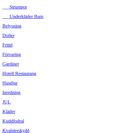
Strumpor
Underkläder Barn
Belysning
Dofter
Fritid
Förvaring
Gardiner
Hotell Restaurang
Husdjur
Inredning
JUL
Kläder
Kuddfodral
Kvalsterskydd