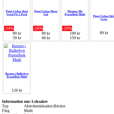
Pippi Cirkus Sked
Pippi Cirkus Mugg
Mamma Mu
Grön/Vit 2-Pack
Gul
Prasselbok Multi
Pippi Cirkus Skå
Grön
-34%
-26%
-20%
89 kr
89 kr
89 kr
199 kr
59 kr
66 kr
159 kr
Barnen i Bullerbyn
Prasselbok Multi
126 kr
Information om: Leksaker
Typ
Aktivitetsleksaker;Böcker
Färg
Multi