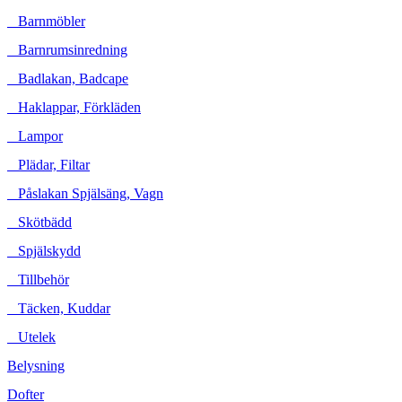
Barnmöbler
Barnrumsinredning
Badlakan, Badcape
Haklappar, Förkläden
Lampor
Plädar, Filtar
Påslakan Spjälsäng, Vagn
Skötbädd
Spjälskydd
Tillbehör
Täcken, Kuddar
Utelek
Belysning
Dofter