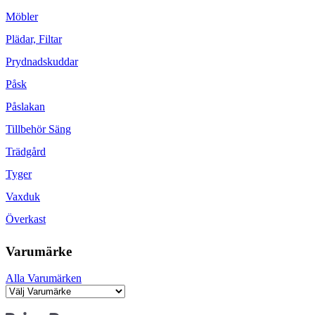
Möbler
Plädar, Filtar
Prydnadskuddar
Påsk
Påslakan
Tillbehör Säng
Trädgård
Tyger
Vaxduk
Överkast
Varumärke
Alla Varumärken