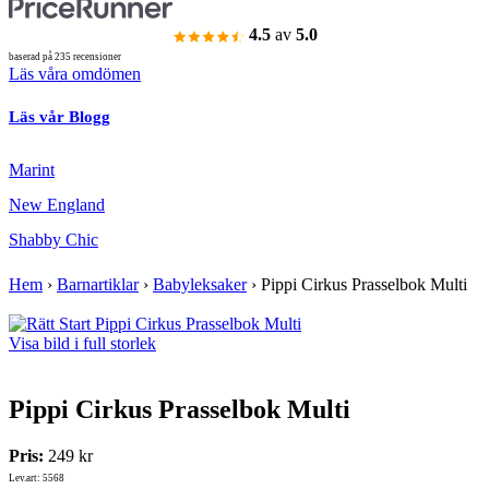
4.5
av
5.0
baserad på 235 recensioner
Läs våra omdömen
Läs vår Blogg
Marint
New England
Shabby Chic
Hem
›
Barnartiklar
›
Babyleksaker
›
Pippi Cirkus Prasselbok Multi
Visa bild i full storlek
Pippi Cirkus Prasselbok Multi
Pris:
249 kr
Lev.art: 5568