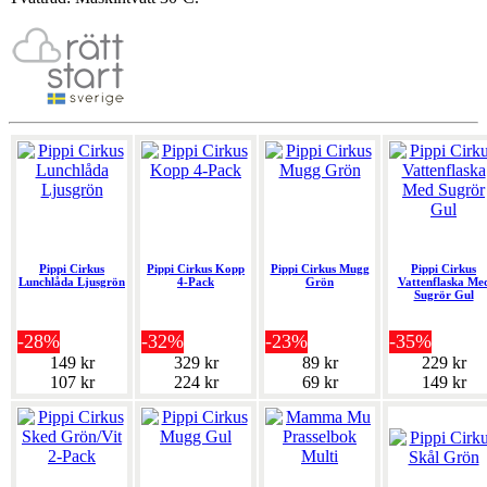
Pippi Cirkus
Pippi Cirkus Kopp
Pippi Cirkus Mugg
Pippi Cirkus
Lunchlåda Ljusgrön
4-Pack
Grön
Vattenflaska Me
Sugrör Gul
-28%
-32%
-23%
-35%
149 kr
329 kr
89 kr
229 kr
107 kr
224 kr
69 kr
149 kr