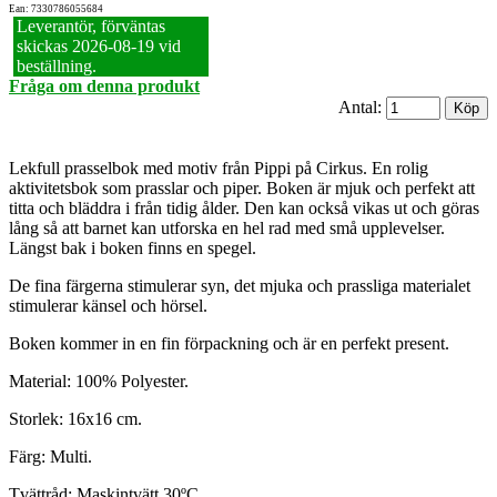
Ean: 7330786055684
Leverantör, förväntas
skickas 2026‑08‑19 vid
beställning.
Fråga om denna produkt
Antal:
Lekfull prasselbok med motiv från Pippi på Cirkus. En rolig
aktivitetsbok som prasslar och piper. Boken är mjuk och perfekt att
titta och bläddra i från tidig ålder. Den kan också vikas ut och göras
lång så att barnet kan utforska en hel rad med små upplevelser.
Längst bak i boken finns en spegel.
De fina färgerna stimulerar syn, det mjuka och prassliga materialet
stimulerar känsel och hörsel.
Boken kommer in en fin förpackning och är en perfekt present.
Material: 100% Polyester.
Storlek: 16x16 cm.
Färg: Multi.
Tvättråd: Maskintvätt 30ºC.