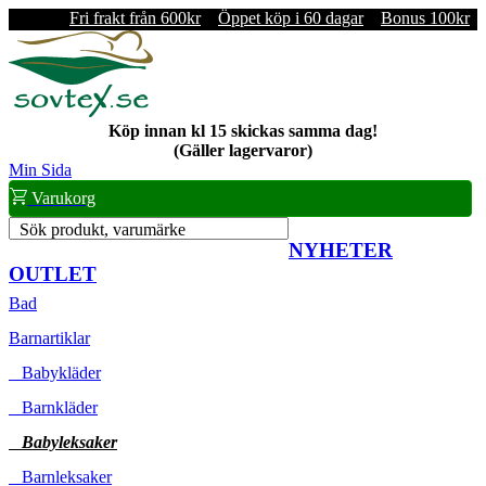
Fri frakt från 600kr
Öppet köp i 60 dagar
Bonus 100kr
Köp innan kl 15 skickas samma dag!
(Gäller lagervaror)
Min Sida
Varukorg
Sök produkt, varumärke
NYHETER
OUTLET
Bad
Barnartiklar
Babykläder
Barnkläder
Babyleksaker
Barnleksaker