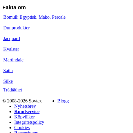
Fakta om
Bomull: Egyptisk, Mako, Percale
Dunprodukter
Jacquard
Kvalster
Martindale
Satin
Silke
Trådtäthet
© 2008-2026 Sovtex
Blogg
Nyhetsbrev
Kundservice
Köpvillkor
Integritetspolicy
Cookies
Recensioner