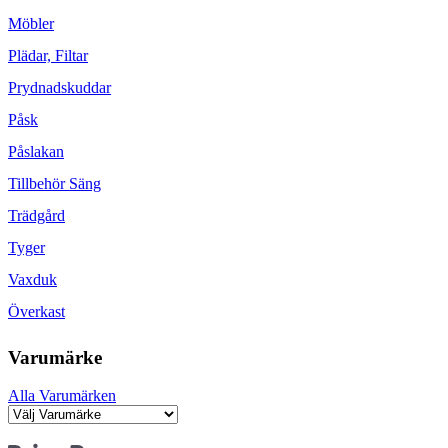
Möbler
Plädar, Filtar
Prydnadskuddar
Påsk
Påslakan
Tillbehör Säng
Trädgård
Tyger
Vaxduk
Överkast
Varumärke
Alla Varumärken