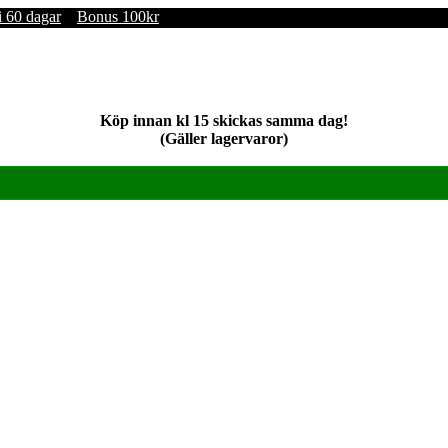
i 60 dagar
Bonus 100kr
Köp innan kl 15 skickas samma dag!
(Gäller lagervaror)