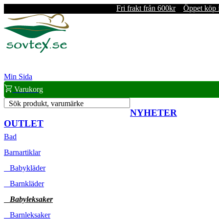
Fri frakt från 600kr
Öppet köp 
Min Sida
Varukorg
Sök produkt, varumärke
NYHETER
OUTLET
Bad
Barnartiklar
Babykläder
Barnkläder
Babyleksaker
Barnleksaker