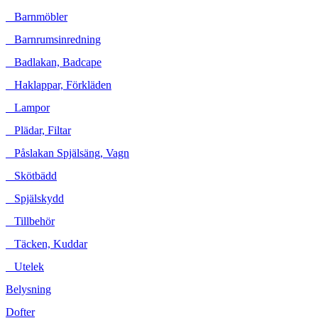
Barnmöbler
Barnrumsinredning
Badlakan, Badcape
Haklappar, Förkläden
Lampor
Plädar, Filtar
Påslakan Spjälsäng, Vagn
Skötbädd
Spjälskydd
Tillbehör
Täcken, Kuddar
Utelek
Belysning
Dofter