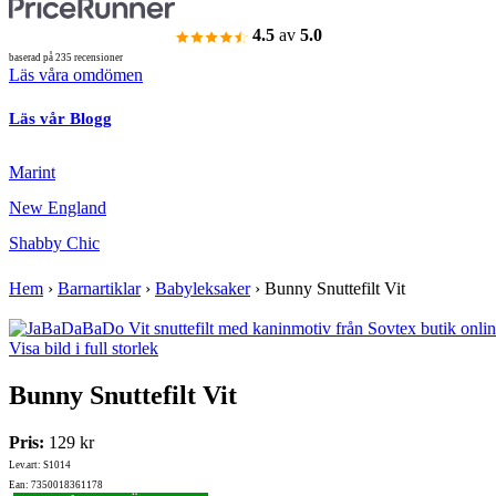
4.5
av
5.0
baserad på 235 recensioner
Läs våra omdömen
Läs vår Blogg
Marint
New England
Shabby Chic
Hem
›
Barnartiklar
›
Babyleksaker
›
Bunny Snuttefilt Vit
Visa bild i full storlek
Bunny Snuttefilt Vit
Pris:
129 kr
Lev.art: S1014
Ean: 7350018361178