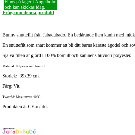
Finns på lager i Ängelholm
och kan skickas idag.
Fråga om denna produkt
Bunny snuttefilt från Jabadabado. En bedårande liten kanin med mjuka 
En snuttefilt som snart kommer att bli ditt barns käraste ägodel och 
Själva filten är gjord i 100% bomull och kaninens huvud i polyester.
Material: Polyester och bomull
.
Storlek: 39x39 cm.
Färg: Vit.
Tvättråd: Maskintvätt 40°C.
Produkten är CE-märkt.