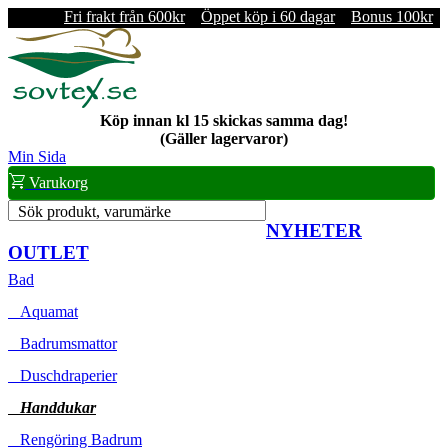
Fri frakt från 600kr
Öppet köp i 60 dagar
Bonus 100kr
Köp innan kl 15 skickas samma dag!
(Gäller lagervaror)
Min Sida
Varukorg
Sök produkt, varumärke
NYHETER
OUTLET
Bad
Aquamat
Badrumsmattor
Duschdraperier
Handdukar
Rengöring Badrum