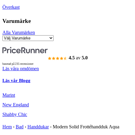
Överkast
Varumärke
Alla Varumärken
4.5
av
5.0
baserad på 235 recensioner
Läs våra omdömen
Läs vår Blogg
Marint
New England
Shabby Chic
Hem
›
Bad
›
Handdukar
›
Modern Solid Frottéhandduk Aqua