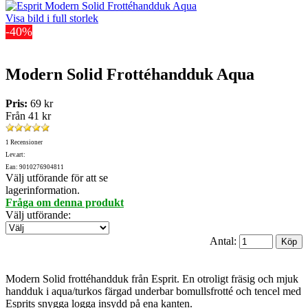
Visa bild i full storlek
-40%
Modern Solid Frottéhandduk Aqua
Pris:
69 kr
Från
41 kr
1 Recensioner
Lev.art:
Ean: 9010276904811
Välj utförande för att se
lagerinformation.
Fråga om denna produkt
Välj utförande
:
Antal:
Modern Solid frottéhandduk från Esprit. En otroligt fräsig och mjuk
handduk i aqua/turkos färgad underbar bomullsfrotté och tencel med
Esprits snygga logga insydd på ena kanten.