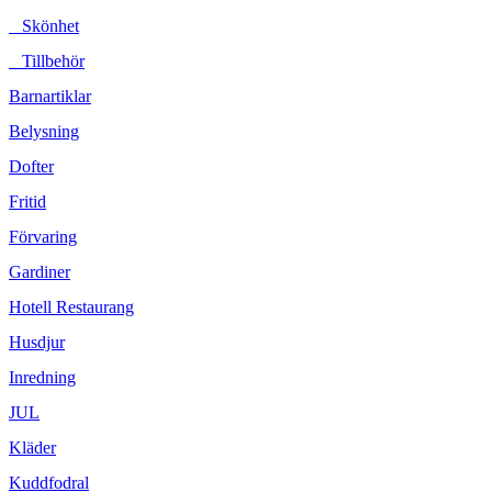
Skönhet
Tillbehör
Barnartiklar
Belysning
Dofter
Fritid
Förvaring
Gardiner
Hotell Restaurang
Husdjur
Inredning
JUL
Kläder
Kuddfodral