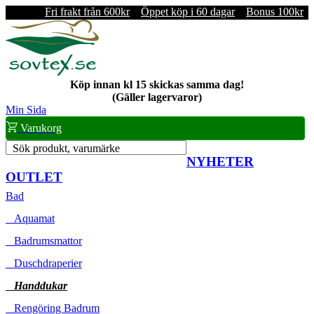
Fri frakt från 600kr
Öppet köp i 60 dagar
Bonus 100kr
Köp innan kl 15 skickas samma dag!
(Gäller lagervaror)
Min Sida
Varukorg
Sök produkt, varumärke
NYHETER
OUTLET
Bad
Aquamat
Badrumsmattor
Duschdraperier
Handdukar
Rengöring Badrum