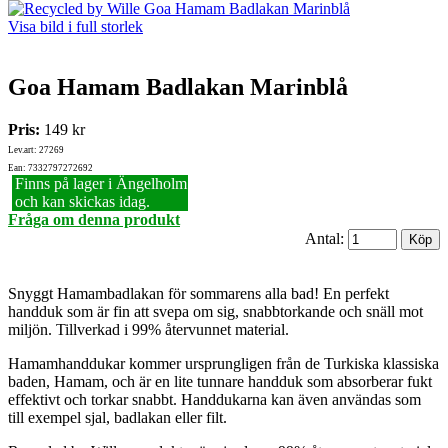
Visa bild i full storlek
Goa Hamam Badlakan Marinblå
Pris:
149 kr
Lev.art: 27269
Ean: 7332797272692
Finns på lager i Ängelholm
och kan skickas idag.
Fråga om denna produkt
Antal:
Snyggt Hamambadlakan för sommarens alla bad! En perfekt
handduk som är fin att svepa om sig, snabbtorkande och snäll mot
miljön. Tillverkad i 99% återvunnet material.
Hamamhanddukar kommer ursprungligen från de Turkiska klassiska
baden, Hamam, och är en lite tunnare handduk som absorberar fukt
effektivt och torkar snabbt. Handdukarna kan även användas som
till exempel sjal, badlakan eller filt.