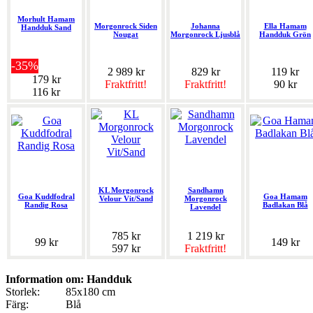
Morhult Hamam
Morgonrock Siden
Johanna
Ella Hamam
Handduk Sand
Nougat
Morgonrock Ljusblå
Handduk Grön
-35%
2 989 kr
829 kr
119 kr
179 kr
Fraktfritt!
Fraktfritt!
90 kr
116 kr
KL Morgonrock
Sandhamn
Goa Kuddfodral
Goa Hamam
Velour Vit/Sand
Morgonrock
Randig Rosa
Badlakan Blå
Lavendel
785 kr
1 219 kr
99 kr
149 kr
597 kr
Fraktfritt!
Information om: Handduk
Storlek:
85x180 cm
Färg:
Blå