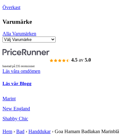
Överkast
Varumärke
Alla Varumärken
4.5
av
5.0
baserad på 235 recensioner
Läs våra omdömen
Läs vår Blogg
Marint
New England
Shabby Chic
Hem
›
Bad
›
Handdukar
›
Goa Hamam Badlakan Marinblå