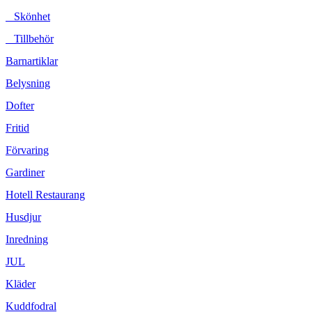
Skönhet
Tillbehör
Barnartiklar
Belysning
Dofter
Fritid
Förvaring
Gardiner
Hotell Restaurang
Husdjur
Inredning
JUL
Kläder
Kuddfodral