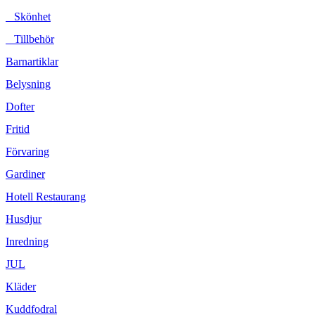
Skönhet
Tillbehör
Barnartiklar
Belysning
Dofter
Fritid
Förvaring
Gardiner
Hotell Restaurang
Husdjur
Inredning
JUL
Kläder
Kuddfodral