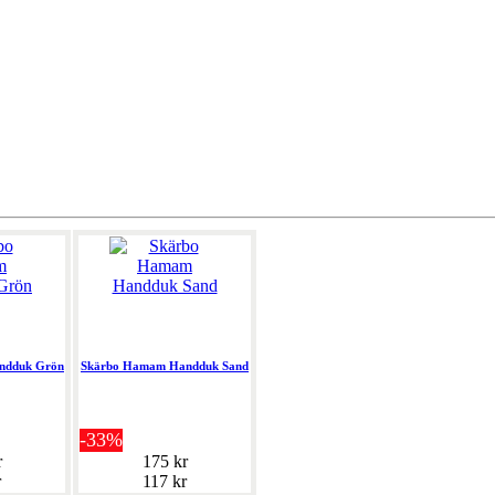
ndduk Grön
Skärbo Hamam Handduk Sand
-33%
r
175 kr
r
117 kr