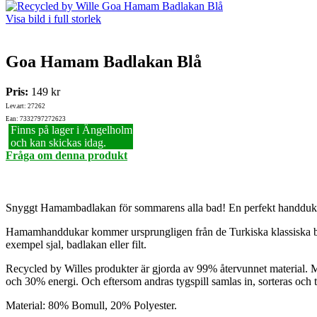
Visa bild i full storlek
Goa Hamam Badlakan Blå
Pris:
149 kr
Lev.art: 27262
Ean: 7332797272623
Finns på lager i Ängelholm
och kan skickas idag.
Fråga om denna produkt
Snyggt Hamambadlakan för sommarens alla bad! En perfekt handduk som
Hamamhanddukar kommer ursprungligen från de Turkiska klassiska bad
exempel sjal, badlakan eller filt.
Recycled by Willes produkter är gjorda av 99% återvunnet material. Mate
och 30% energi. Och eftersom andras tygspill samlas in, sorteras och ta
Material: 80% Bomull, 20% Polyester.