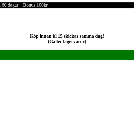
i 60 dagar
Bonus 100kr
Köp innan kl 15 skickas samma dag!
(Gäller lagervaror)