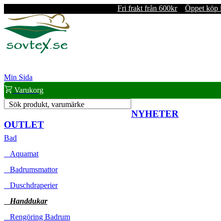
Fri frakt från 600kr
Öppet köp 
Min Sida
Varukorg
Sök produkt, varumärke
NYHETER
OUTLET
Bad
Aquamat
Badrumsmattor
Duschdraperier
Handdukar
Rengöring Badrum