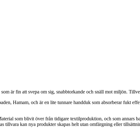
 är fin att svepa om sig, snabbtorkande och snäll mot miljön. Tillve
en, Hamam, och är en lite tunnare handduk som absorberar fukt effek
rial som blivit över från tidigare textilproduktion, och som annars bara
s tillvara kan nya produkter skapas helt utan omfärgning eller tillsättni