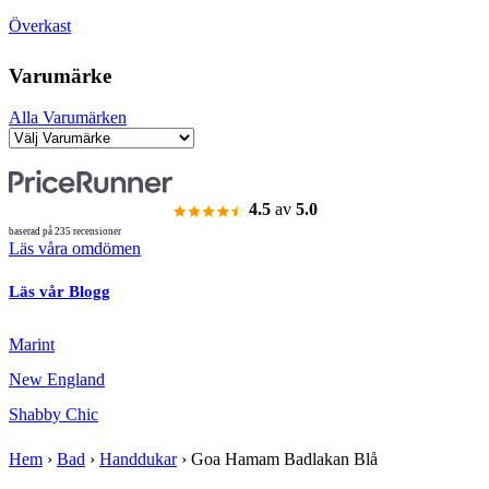
Överkast
Varumärke
Alla Varumärken
4.5
av
5.0
baserad på 235 recensioner
Läs våra omdömen
Läs vår Blogg
Marint
New England
Shabby Chic
Hem
›
Bad
›
Handdukar
›
Goa Hamam Badlakan Blå