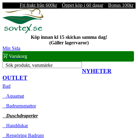
Fri frakt från 600kr
Öppet köp i 60 dagar
Bonus 100kr
Köp innan kl 15 skickas samma dag!
(Gäller lagervaror)
Min Sida
Varukorg
Sök produkt, varumärke
NYHETER
OUTLET
Bad
Aquamat
Badrumsmattor
Duschdraperier
Handdukar
Rengöring Badrum