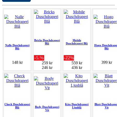
Bricks Duschdraperi
Mobile
Blå
Duschdraperi Blå
Nalle Duschdraperi
Hugo Duschdrape
Blå
Blå
-5.%
-22%
148 kr
399 kr
259 kr
559 kr
246 kr
436 kr
Check Duschdraperi
Kito Duschdraperi
Blatt Duschdrape
Body Duschdraperi
Blå
Ljusblå
Vit
Vit