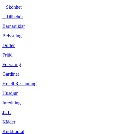
Skönhet
Tillbehör
Barnartiklar
Belysning
Dofter
Fritid
Förvaring
Gardiner
Hotell Restaurang
Husdjur
Inredning
JUL
Kläder
Kuddfodral