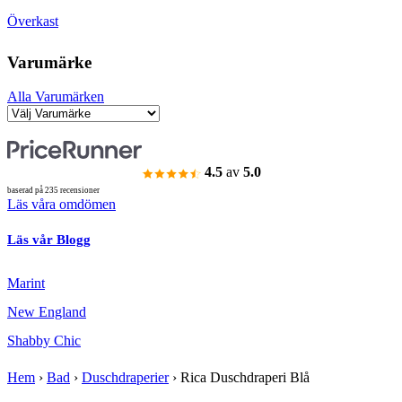
Överkast
Varumärke
Alla Varumärken
4.5
av
5.0
baserad på 235 recensioner
Läs våra omdömen
Läs vår Blogg
Marint
New England
Shabby Chic
Hem
›
Bad
›
Duschdraperier
›
Rica Duschdraperi Blå