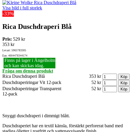
Visa bild i full storlek
-33%
Rica Duschdraperi Blå
Pris:
529 kr
353 kr
Lev.art: 5965783305
Ean: 4004478344174
Finns på lager i Ängelholm
och kan skickas idag.
Fråga om denna produkt
Rica Duschdraperi Blå
353 kr
Duschdraperiringar Vit 12-pack
52 kr
Duschdraperiringar Transparent
52 kr
12-pack
Snyggt duschdraperi i dimmigt blått.
Duschdraperiet har en textil känsla, förstärkt perforerat band med
stadiga öljetter i rostfritt och vattenavvisande finish.