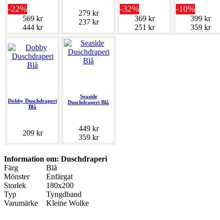
-22%
-32%
-10%
279 kr
569 kr
369 kr
399 kr
237 kr
444 kr
251 kr
359 kr
Seaside
Dobby Duschdraperi
Duschdraperi Blå
Blå
449 kr
209 kr
359 kr
Information om: Duschdraperi
Färg
Blå
Mönster
Enfärgat
Storlek
180x200
Typ
Tyngdband
Varumärke
Kleine Wolke