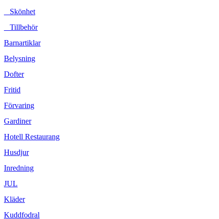
Skönhet
Tillbehör
Barnartiklar
Belysning
Dofter
Fritid
Förvaring
Gardiner
Hotell Restaurang
Husdjur
Inredning
JUL
Kläder
Kuddfodral