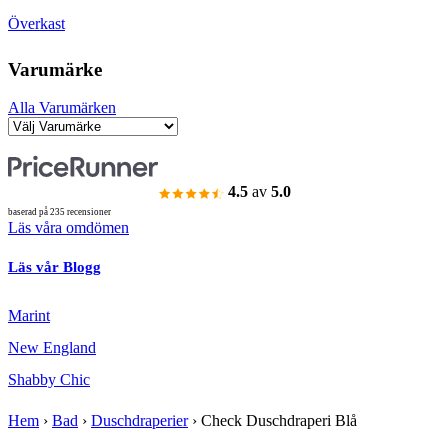
Överkast
Varumärke
Alla Varumärken
4.5
av
5.0
baserad på 235 recensioner
Läs våra omdömen
Läs vår Blogg
Marint
New England
Shabby Chic
Hem
›
Bad
›
Duschdraperier
›
Check Duschdraperi Blå