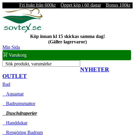
Fri frakt från 600kr
Öppet köp i 60 dagar
Bonus 100kr
Köp innan kl 15 skickas samma dag!
(Gäller lagervaror)
Min Sida
Varukorg
Sök produkt, varumärke
NYHETER
OUTLET
Bad
Aquamat
Badrumsmattor
Duschdraperier
Handdukar
Rengöring Badrum