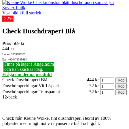
Visa bild i full storlek
-22%
Check Duschdraperi Blå
Pris:
569 kr
444 kr
Lev.art: 5270783305
Ean: 4004478305618
Finns på lager i Ängelholm
och kan skickas idag.
Fråga om denna produkt
Check Duschdraperi Blå
444 kr
Duschdraperiringar Vit 12-pack
52 kr
Duschdraperiringar Transparent
52 kr
12-pack
Check från Kleine Wolke, fint duschdraperi i textil av 100%
polyester med rutigt motiv i nyanser av blått och grått.