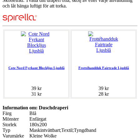
Skötselråd: Tvätta ditt draperi ofta, skölj av efter varje användning
och låt hänga luftigt för att torka.
Cote Nord Fyrkant Blockljus Ljusblå
Frottéhandduk Fairtrade Ljusblå
39 kr
39 kr
31 kr
28 kr
Information om: Duschdraperi
Färg
Blå
Mönster
Enfärgat
Storlek
180x200
Typ
Maskintvättbart;Textil;Tyngdband
Varumärke
Kleine Wolke