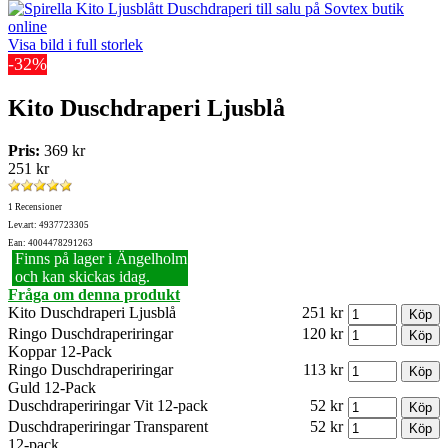
Visa bild i full storlek
-32%
Kito Duschdraperi Ljusblå
Pris:
369 kr
251 kr
1 Recensioner
Lev.art: 4937723305
Ean: 4004478291263
Finns på lager i Ängelholm
och kan skickas idag.
Fråga om denna produkt
Kito Duschdraperi Ljusblå
251 kr
Ringo Duschdraperiringar
120 kr
Koppar 12-Pack
Ringo Duschdraperiringar
113 kr
Guld 12-Pack
Duschdraperiringar Vit 12-pack
52 kr
Duschdraperiringar Transparent
52 kr
12-pack