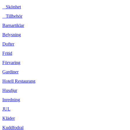
Skönhet
Tillbehör
Barnartiklar
Belysning
Dofter
Fritid
Förvaring
Gardiner
Hotell Restaurang
Husdjur
Inredning
JUL
Kläder
Kuddfodral