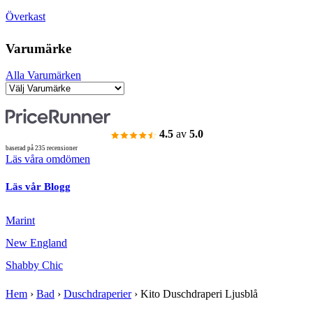
Överkast
Varumärke
Alla Varumärken
4.5
av
5.0
baserad på 235 recensioner
Läs våra omdömen
Läs vår Blogg
Marint
New England
Shabby Chic
Hem
›
Bad
›
Duschdraperier
›
Kito Duschdraperi Ljusblå