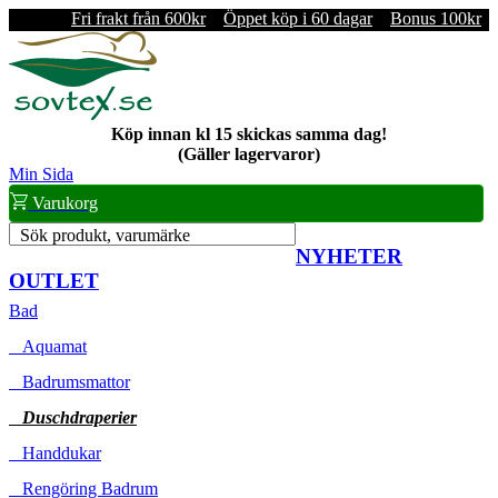
Fri frakt från 600kr
Öppet köp i 60 dagar
Bonus 100kr
Köp innan kl 15 skickas samma dag!
(Gäller lagervaror)
Min Sida
Varukorg
Sök produkt, varumärke
NYHETER
OUTLET
Bad
Aquamat
Badrumsmattor
Duschdraperier
Handdukar
Rengöring Badrum