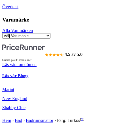
Överkast
Varumärke
Alla Varumärken
4.5
av
5.0
baserad på 235 recensioner
Läs våra omdömen
Läs vår Blogg
Marint
New England
Shabby Chic
(
x
)
Hem
›
Bad
›
Badrumsmattor
›
Färg: Turkos