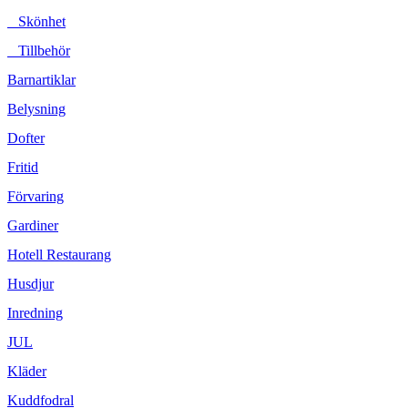
Skönhet
Tillbehör
Barnartiklar
Belysning
Dofter
Fritid
Förvaring
Gardiner
Hotell Restaurang
Husdjur
Inredning
JUL
Kläder
Kuddfodral