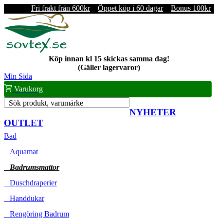
Fri frakt från 600kr
Öppet köp i 60 dagar
Bonus 100kr
Köp innan kl 15 skickas samma dag!
(Gäller lagervaror)
Min Sida
Varukorg
Sök produkt, varumärke
NYHETER
OUTLET
Bad
Aquamat
Badrumsmattor
Duschdraperier
Handdukar
Rengöring Badrum