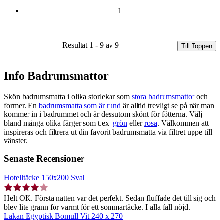
1
Resultat 1 - 9 av 9
Till Toppen
Info Badrumsmattor
Skön badrumsmatta i olika storlekar som
stora badrumsmattor
och
former. En
badrumsmatta som är rund
är alltid trevligt se på när man
kommer in i badrummet och är dessutom skönt för fötterna. Välj
bland många olika färger som t.ex.
grön
eller
rosa
. Välkommen att
inspireras och filtrera ut din favorit badrumsmatta via filtret uppe till
vänster.
Senaste Recensioner
Hotelltäcke 150x200 Sval
Helt OK. Första natten var det perfekt. Sedan fluffade det till sig och
blev lite grann för varmt för ett sommartäcke. I alla fall nöjd.
Lakan Egyptisk Bomull Vit 240 x 270