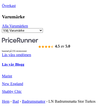
Överkast
Varumärke
Alla Varumärken
4.5
av
5.0
baserad på 235 recensioner
Läs våra omdömen
Läs vår Blogg
Marint
New England
Shabby Chic
Hem
›
Bad
›
Badrumsmattor
›
LN Badrumsmatta Stor Turkos