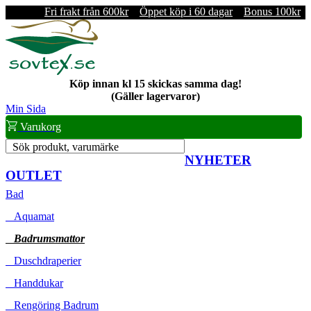
Fri frakt från 600kr
Öppet köp i 60 dagar
Bonus 100kr
Köp innan kl 15 skickas samma dag!
(Gäller lagervaror)
Min Sida
Varukorg
Sök produkt, varumärke
NYHETER
OUTLET
Bad
Aquamat
Badrumsmattor
Duschdraperier
Handdukar
Rengöring Badrum