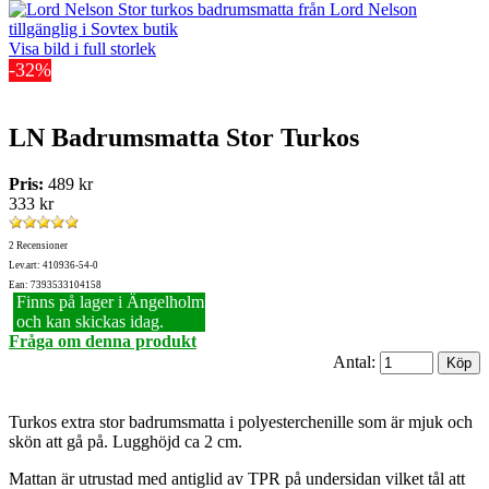
Visa bild i full storlek
-32%
LN Badrumsmatta Stor Turkos
Pris:
489 kr
333 kr
2 Recensioner
Lev.art: 410936-54-0
Ean: 7393533104158
Finns på lager i Ängelholm
och kan skickas idag.
Fråga om denna produkt
Antal:
Turkos extra stor badrumsmatta i polyesterchenille som är mjuk och
skön att gå på. Lugghöjd ca 2 cm.
Mattan är utrustad med antiglid av TPR på undersidan vilket tål att