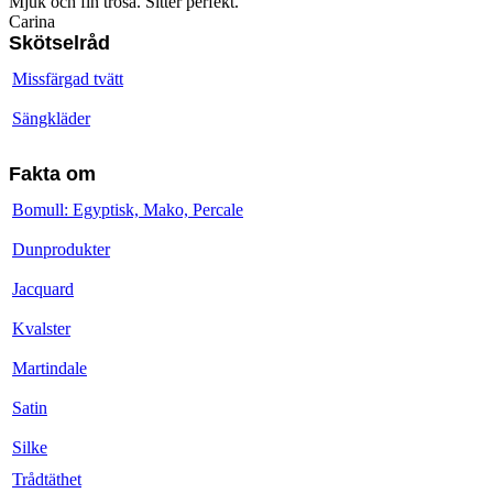
Mjuk och fin trosa. Sitter perfekt.
Carina
Skötselråd
Missfärgad tvätt
Sängkläder
Fakta om
Bomull: Egyptisk, Mako, Percale
Dunprodukter
Jacquard
Kvalster
Martindale
Satin
Silke
Trådtäthet