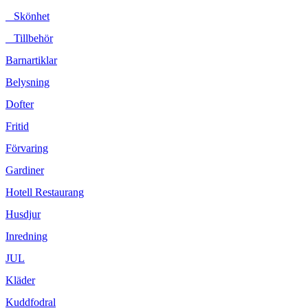
Skönhet
Tillbehör
Barnartiklar
Belysning
Dofter
Fritid
Förvaring
Gardiner
Hotell Restaurang
Husdjur
Inredning
JUL
Kläder
Kuddfodral