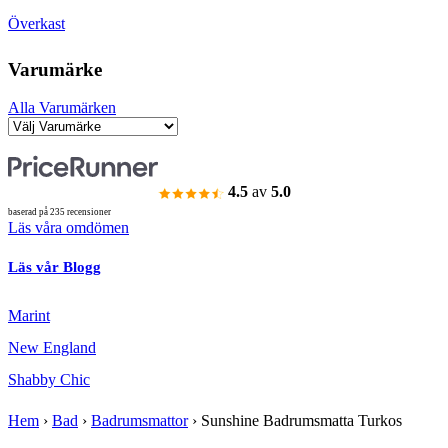
Överkast
Varumärke
Alla Varumärken
4.5
av
5.0
baserad på 235 recensioner
Läs våra omdömen
Läs vår Blogg
Marint
New England
Shabby Chic
Hem
›
Bad
›
Badrumsmattor
›
Sunshine Badrumsmatta Turkos