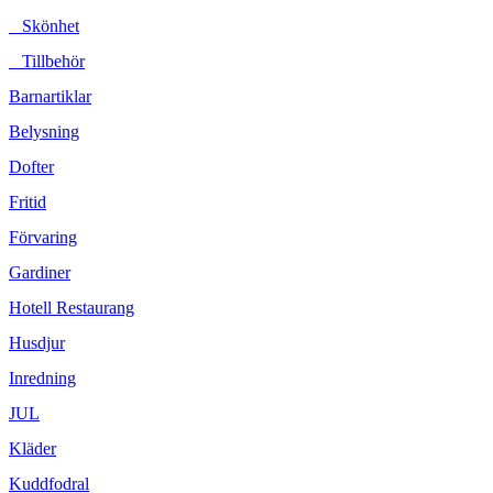
Skönhet
Tillbehör
Barnartiklar
Belysning
Dofter
Fritid
Förvaring
Gardiner
Hotell Restaurang
Husdjur
Inredning
JUL
Kläder
Kuddfodral