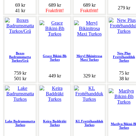
69 kr
689 kr
689 kr
279 kr
41 kr
Fraktfritt!
Fraktfritt!
Boxes
New Plus
Grace Bikini-Bh
Meryl Bikinitrosa
Badrumsmatta
Frottéhandduk
Turkos
Maxi Turkos
Turkos/Grå
Turkos
759 kr
75 kr
449 kr
329 kr
501 kr
38 kr
Lake Badrumsmatta
Keira Baddräkt
KL Frottéhandduk
Marilyn Bikini-B
Turkos
Turkos
Turkos
Turkos