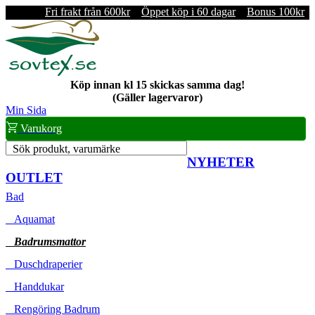
Fri frakt från 600kr
Öppet köp i 60 dagar
Bonus 100kr
Köp innan kl 15 skickas samma dag!
(Gäller lagervaror)
Min Sida
Varukorg
Sök produkt, varumärke
NYHETER
OUTLET
Bad
Aquamat
Badrumsmattor
Duschdraperier
Handdukar
Rengöring Badrum