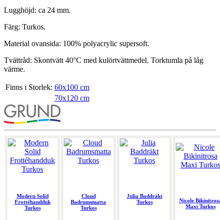
Lugghöjd: ca 24 mm.
Färg: Turkos.
Material ovansida: 100% polyacrylic supersoft.
Tvättråd: Skontvätt 40°C med kulörtvättmedel. Torktumla på låg
värme.
Finns i Storlek:
60x100 cm
70x120 cm
Modern Solid
Cloud
Julia Baddräkt
Nicole Bikinitros
Frottéhandduk
Badrumsmatta
Turkos
Maxi Turkos
Turkos
Turkos