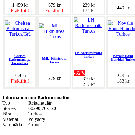
1 459 kr
679 kr
239 kr
449 kr
Fraktfritt!
Fraktfritt!
174 kr
LN Badrumsmatta
Chelsea
Novalie Rand
Turkos
Milla Bikinitrosa
Badrumsmatta
Handduk Turko
Turkos
Turkos/Grå
-32%
759 kr
229 kr
279 kr
319 kr
Fraktfritt!
183 kr
217 kr
Information om: Badrumsmattor
Typ
Rektangulär
Storlek
60x90;70x120
Färg
Turkos
Material
Polyacryl
Varumärke
Grund