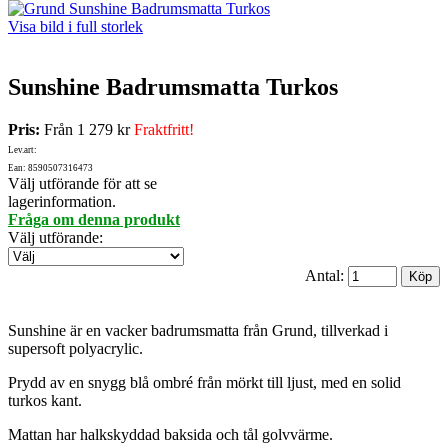
Visa bild i full storlek
Sunshine Badrumsmatta Turkos
Pris:
Från
1 279 kr
Fraktfritt!
Lev.art:
Ean: 8590507316473
Välj utförande för att se
lagerinformation.
Fråga om denna produkt
Välj utförande
:
Antal:
Sunshine är en vacker badrumsmatta från Grund, tillverkad i
supersoft polyacrylic.
Prydd av en snygg blå ombré från mörkt till ljust, med en solid
turkos kant.
Mattan har halkskyddad baksida och tål golvvärme.