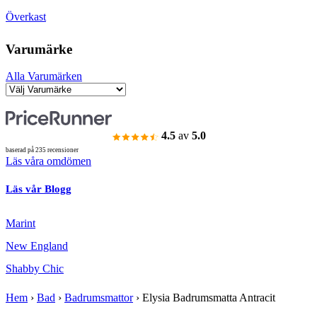
Överkast
Varumärke
Alla Varumärken
4.5
av
5.0
baserad på 235 recensioner
Läs våra omdömen
Läs vår Blogg
Marint
New England
Shabby Chic
Hem
›
Bad
›
Badrumsmattor
›
Elysia Badrumsmatta Antracit