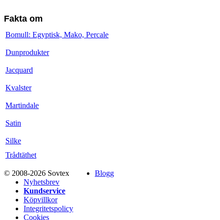
Fakta om
Bomull: Egyptisk, Mako, Percale
Dunprodukter
Jacquard
Kvalster
Martindale
Satin
Silke
Trådtäthet
© 2008-2026 Sovtex
Blogg
Nyhetsbrev
Kundservice
Köpvillkor
Integritetspolicy
Cookies