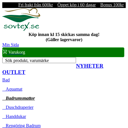
Fri frakt från 600kr
Öppet köp i 60 dagar
Bonus 100kr
Köp innan kl 15 skickas samma dag!
(Gäller lagervaror)
Min Sida
Varukorg
Sök produkt, varumärke
NYHETER
OUTLET
Bad
Aquamat
Badrumsmattor
Duschdraperier
Handdukar
Rengöring Badrum