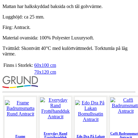
Mattan har halkskyddad baksida och tål golvvärme.
Lugghöjd: ca 25 mm.
Färg: Antracit.
Material ovansida: 100% Polyester Luxurysoft.
Tvättråd: Skontvätt 40°C med kulörtvättmedel. Torktumla på låg
värme.
Finns i Storlek:
60x100 cm
70x120 cm
Everyday Rand
Caffi Badrumsmat
Frame
Edo Dra På Lakan
Frottéhandduk
Antracit