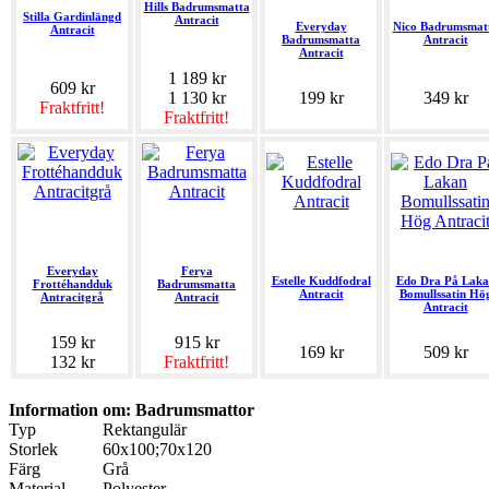
Hills Badrumsmatta
Stilla Gardinlängd
Antracit
Everyday
Nico Badrumsmat
Antracit
Badrumsmatta
Antracit
Antracit
1 189 kr
609 kr
1 130 kr
199 kr
349 kr
Fraktfritt!
Fraktfritt!
Everyday
Ferya
Estelle Kuddfodral
Edo Dra På Laka
Frottéhandduk
Badrumsmatta
Antracit
Bomullssatin Hö
Antracitgrå
Antracit
Antracit
159 kr
915 kr
169 kr
509 kr
132 kr
Fraktfritt!
Information om: Badrumsmattor
Typ
Rektangulär
Storlek
60x100;70x120
Färg
Grå
Material
Polyester