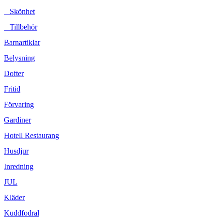
Skönhet
Tillbehör
Barnartiklar
Belysning
Dofter
Fritid
Förvaring
Gardiner
Hotell Restaurang
Husdjur
Inredning
JUL
Kläder
Kuddfodral