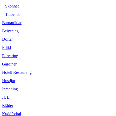
Skönhet
Tillbehör
Barnartiklar
Belysning
Dofter
Fritid
Förvaring
Gardiner
Hotell Restaurang
Husdjur
Inredning
JUL
Kläder
Kuddfodral