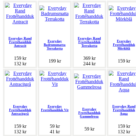
Everyday Rand
Everyday Rand
Everyday
Everyday
Frottéhandduk
Frottéhandduk
Badrumsmatta
Frottéhandduk
Antracit
Terrakotta
Terrakotta
Mörkblå
159 kr
369 kr
199 kr
159 kr
132 kr
244 kr
Everyday
Everyday
Everyday Rand
Everyday
Frottéhandduk
Frottéhandduk Vit
Frottéhandduk
Frottéhandduk
Antracitgrå
Aqua
Gammelrosa
159 kr
59 kr
159 kr
59 kr
132 kr
41 kr
132 kr