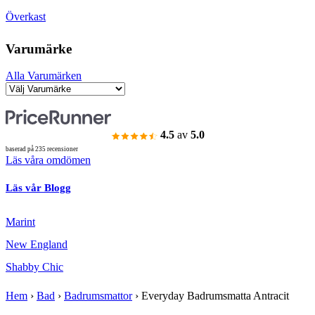
Överkast
Varumärke
Alla Varumärken
4.5
av
5.0
baserad på 235 recensioner
Läs våra omdömen
Läs vår Blogg
Marint
New England
Shabby Chic
Hem
›
Bad
›
Badrumsmattor
›
Everyday Badrumsmatta Antracit