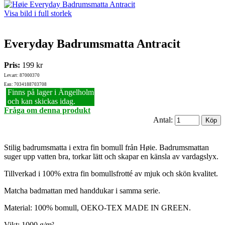
Visa bild i full storlek
Everyday Badrumsmatta Antracit
Pris:
199 kr
Lev.art: 87000370
Ean: 7034188703708
Finns på lager i Ängelholm
och kan skickas idag.
Fråga om denna produkt
Antal:
Stilig badrumsmatta i extra fin bomull från Høie. Badrumsmattan
suger upp vatten bra, torkar lätt och skapar en känsla av vardagslyx.
Tillverkad i 100% extra fin bomullsfrotté av mjuk och skön kvalitet.
Matcha badmattan med handdukar i samma serie.
Material: 100% bomull, OEKO-TEX MADE IN GREEN.
Vikt: 1000 g/m².