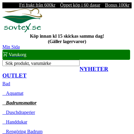
Fri frakt från 600kr
Öppet köp i 60 dagar
Bonus 100kr
Köp innan kl 15 skickas samma dag!
(Gäller lagervaror)
Min Sida
Varukorg
Sök produkt, varumärke
NYHETER
OUTLET
Bad
Aquamat
Badrumsmattor
Duschdraperier
Handdukar
Rengöring Badrum