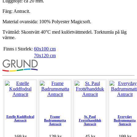
Lugghöjd: ca 20 mm.
Färg: Antracit.
Material ovansida: 100% Polyester Magicsoft.
Tvättråd: Skontvätt 40°C med kulörtvättmedel. Torktumla på låg
värme.
Finns i Storlek:
60x100 cm
70x120 cm
Estelle Kuddfodral
Frame
St. Paul
Everyday
Antracit
Badrumsmatta
Frottéhandduk
Badrumsmatta
Antracit
Antracit
Antracit
169 kr
129 kr
45 kr
199 kr