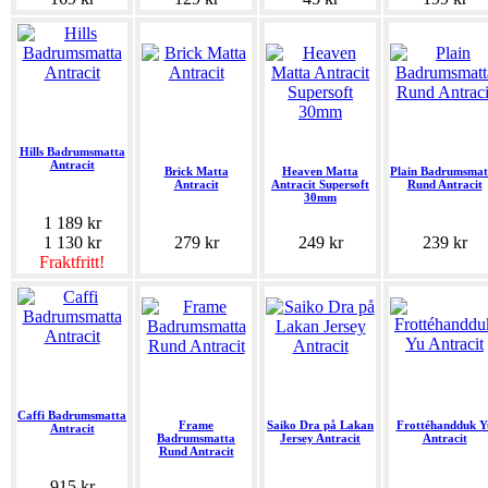
Hills Badrumsmatta
Antracit
Brick Matta
Heaven Matta
Plain Badrumsmat
Antracit
Antracit Supersoft
Rund Antracit
30mm
1 189 kr
1 130 kr
279 kr
249 kr
239 kr
Fraktfritt!
Caffi Badrumsmatta
Frame
Saiko Dra på Lakan
Frottéhandduk Y
Antracit
Badrumsmatta
Jersey Antracit
Antracit
Rund Antracit
915 kr