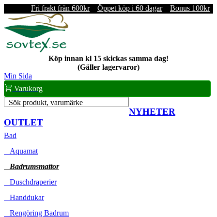
Fri frakt från 600kr
Öppet köp i 60 dagar
Bonus 100kr
Köp innan kl 15 skickas samma dag!
(Gäller lagervaror)
Min Sida
Varukorg
Sök produkt, varumärke
NYHETER
OUTLET
Bad
Aquamat
Badrumsmattor
Duschdraperier
Handdukar
Rengöring Badrum