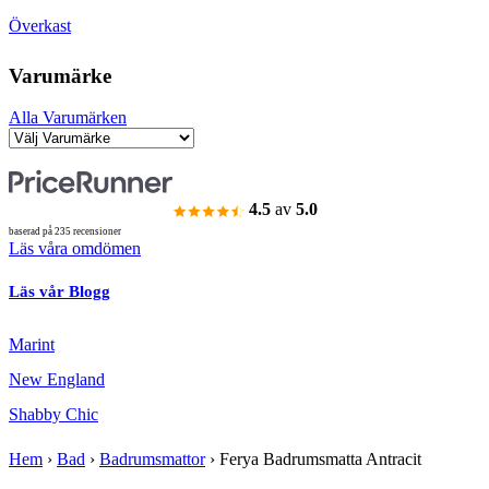
Överkast
Varumärke
Alla Varumärken
4.5
av
5.0
baserad på 235 recensioner
Läs våra omdömen
Läs vår Blogg
Marint
New England
Shabby Chic
Hem
›
Bad
›
Badrumsmattor
›
Ferya Badrumsmatta Antracit