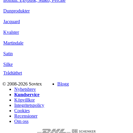
Bomull: Egyptisk, Mako, Percale
Dunprodukter
Jacquard
Kvalster
Martindale
Satin
Silke
Trådtäthet
© 2008-2026 Sovtex
Blogg
Nyhetsbrev
Kundservice
Köpvillkor
Integritetspolicy
Cookies
Recensioner
Om oss