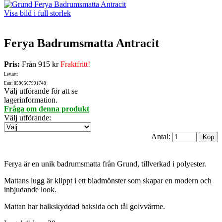
Visa bild i full storlek
Ferya Badrumsmatta Antracit
Pris:
Från
915 kr
Fraktfritt!
Lev.art:
Ean: 8590507991748
Välj utförande för att se
lagerinformation.
Fråga om denna produkt
Välj utförande
:
Antal:
Ferya är en unik badrumsmatta från Grund, tillverkad i polyester.
Mattans lugg är klippt i ett bladmönster som skapar en modern och
inbjudande look.
Mattan har halkskyddad baksida och tål golvvärme.