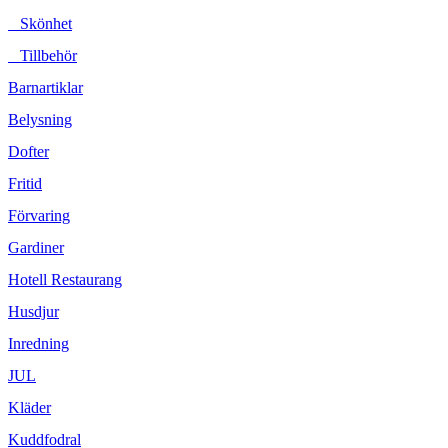
Skönhet
Tillbehör
Barnartiklar
Belysning
Dofter
Fritid
Förvaring
Gardiner
Hotell Restaurang
Husdjur
Inredning
JUL
Kläder
Kuddfodral